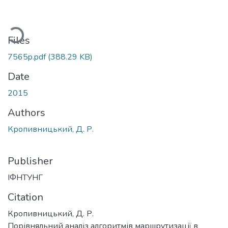
ading...
Files
7565p.pdf
(388.29 KB)
Date
2015
Authors
Кропивницький, Д. Р.
Publisher
ІФНТУНГ
Citation
Кропивницький, Д. Р.
Порівняльний аналіз алгоритмів маршрутизації в