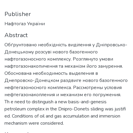
Publisher
Нафтогаз України
Abstract
Обґрунтовано необхідність виділення у Дніпровсько-
Донецькому розсуві нового базогенного
нафтогазоносного комплексу. Розглянуто умови
нафтогазонакопичення та механізм його занурення.
Обоснована необходимость выделения в
Днепровско-Донецком раздвиге нового базогенного
нефтегазоносного комплекса. Рассмотрены условия
нефтегазонакопления и механизм его погружения.
Th e need to distinguish a new basis-and-genesis
petroleum complex in the Dnipro-Donets sliding was justifi
ed. Conditions of oil and gas accumulation and immersion
mechanism were considered.