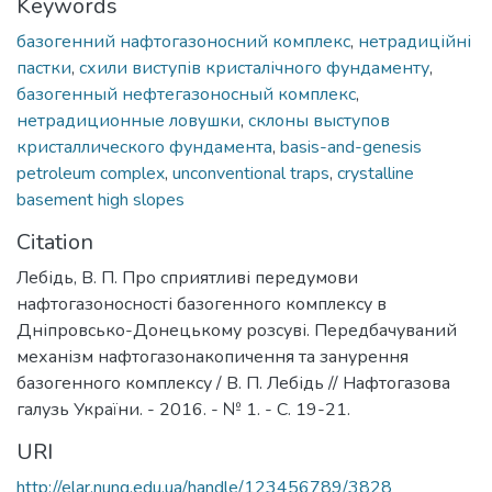
Keywords
базогенний нафтогазоносний комплекс
,
нетрадиційні
пастки
,
схили виступів кристалічного фундаменту
,
базогенный нефтегазоносный комплекс
,
нетрадиционные ловушки
,
склоны выступов
кристаллического фундамента
,
basis-and-genesis
petroleum complex
,
unconventional traps
,
crystalline
basement high slopes
Citation
Лебідь, В. П. Про сприятливі передумови
нафтогазоносності базогенного комплексу в
Дніпровсько-Донецькому розсуві. Передбачуваний
механізм нафтогазонакопичення та занурення
базогенного комплексу / В. П. Лебідь // Нафтогазова
галузь України. - 2016. - № 1. - С. 19-21.
URI
http://elar.nung.edu.ua/handle/123456789/3828