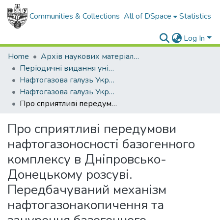
Communities & Collections
All of DSpace
Statistics
Log In
Home
Архів наукових матеріалів
Періодичні видання університету
Нафтогазова галузь України
Нафтогазова галузь України - 2016. - , № 1
Про сприятливі передумови нафтогазоносності базогенного комплексу в Дніпровсько-Донецькому розсуві. Передбачуваний механізм нафтогазонакопичення та занурення базогенного комплексу
Про сприятливі передумови
нафтогазоносності базогенного
комплексу в Дніпровсько-
Донецькому розсуві.
Передбачуваний механізм
нафтогазонакопичення та