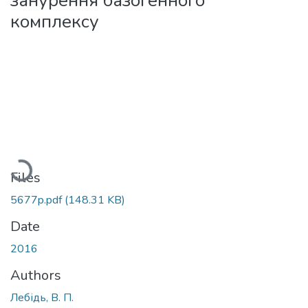
занурення базогенного
комплексу
Loading...
Files
5677p.pdf
(148.31 KB)
Date
2016
Authors
Лебідь, В. П.