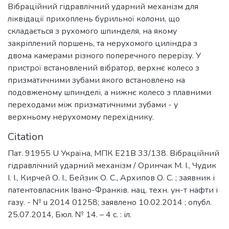
Вібраційний гідравлічний ударний механізм для
ліквідації прихоплень бурильної колони, що
складається з рухомого шпинделя, на якому
закріплений поршень, та нерухомого циліндра з
двома камерами різного поперечного перерізу. У
пристрої встановлений вібратор, верхнє колесо з
призматичними зубами якого встановлено на
подовженому шпинделі, а нижнє колесо з плавними
переходами між призматичними зубами - у
верхньому нерухомому перехіднику.
Citation
Пат. 91955 U Україна, МПК E21B 33/138. Вібраційний
гідравлічний ударний механізм / Оринчак М. І., Чудик
І. І., Кирчей О. І., Бейзик О. С., Архипов О. С. ; заявник і
патентовласник Івано-Франків. нац. техн. ун-т нафти і
газу. - № u 2014 01258; заявлено 10.02.2014 ; опубл.
25.07.2014, Бюл. № 14. – 4 с. : іл.