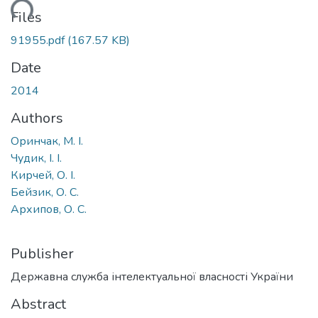
ading...
Files
91955.pdf
(167.57 KB)
Date
2014
Authors
Оринчак, М. І.
Чудик, І. І.
Кирчей, О. І.
Бейзик, О. С.
Архипов, О. С.
Publisher
Державна служба інтелектуальної власності України
Abstract