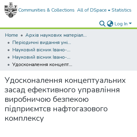
Communities & Collections
All of DSpace
Statistics
Log In
Home
Архів наукових матеріалів
Періодичні видання університету
Науковий вісник Івано-Франківського національного технічного університету нафти і газу. Серія: Економіка та управління в нафтовій і газовій промисловості
Науковий вісник Івано-Франківського національного технічного університету нафти і газу. Серія: Економіка та управління в нафтовій і газовій промисловості - 2024 - №2 .
Удосконалення концептуальних засад ефективного управління виробничою безпекою підприємтсв нафтогазового комплексу
Удосконалення концептуальних
засад ефективного управління
виробничою безпекою
підприємтсв нафтогазового
комплексу