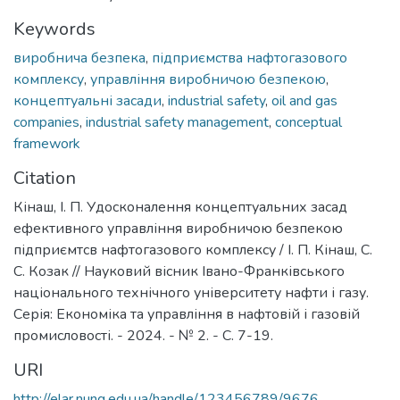
Keywords
виробнича безпека
,
підприємства нафтогазового
комплексу
,
управління виробничою безпекою
,
концептуальні засади
,
industrial safety
,
oil and gas
companies
,
industrial safety management
,
conceptual
framework
Citation
Кінаш, І. П. Удосконалення концептуальних засад
ефективного управління виробничою безпекою
підприємтсв нафтогазового комплексу / І. П. Кінаш, С.
С. Козак // Науковий вісник Івано-Франківського
національного технічного університету нафти і газу.
Серія: Економіка та управління в нафтовій і газовій
промисловості. - 2024. - № 2. - С. 7-19.
URI
http://elar.nung.edu.ua/handle/123456789/9676