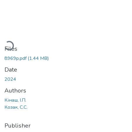
Loading...
Files
8969p.pdf
(1.44 MB)
Date
2024
Authors
Кінаш, І.П.
Козак, С.С.
Publisher