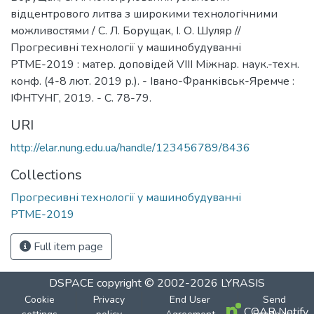
відцентрового литва з широкими технологічними
можливостями / С. Л. Борущак, І. О. Шуляр //
Прогресивні технології у машинобудуванні
РТМЕ-2019 : матер. доповідей VIII Міжнар. наук.-техн.
конф. (4-8 лют. 2019 р.). - Івано-Франківськ-Яремче :
ІФНТУНГ, 2019. - С. 78-79.
URI
http://elar.nung.edu.ua/handle/123456789/8436
Collections
Прогресивні технології у машинобудуванні
РТМЕ-2019
Full item page
DSPACE
copyright © 2002-2026
LYRASIS
Cookie
Privacy
End User
Send
COAR Notify