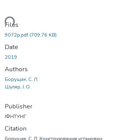
ading...
Files
9072p.pdf
(709.76 KB)
Date
2019
Authors
Борущак, С. Л.
Шуляр, І. О.
Publisher
ІФНТУНГ
Citation
Борущак, С. Л. Конструювання установки