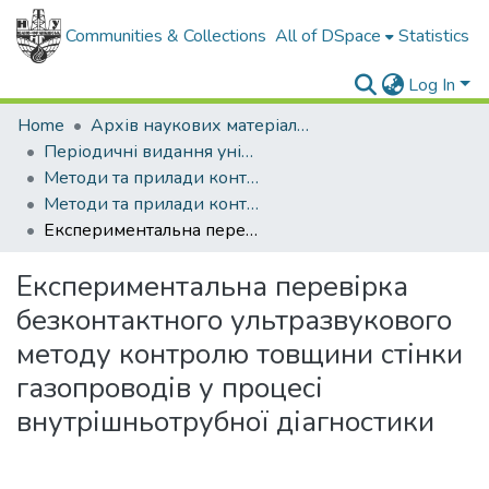
Communities & Collections
All of DSpace
Statistics
Log In
Home
Архів наукових матеріалів
Періодичні видання університету
Методи та прилади контролю якості
Методи та прилади контролю якості - 2012 - № 28
Експериментальна перевірка безконтактного ультразвукового методу контролю товщини стінки газопроводів у процесі внутрішньотрубної діагностики
Експериментальна перевірка
безконтактного ультразвукового
методу контролю товщини стінки
газопроводів у процесі
внутрішньотрубної діагностики