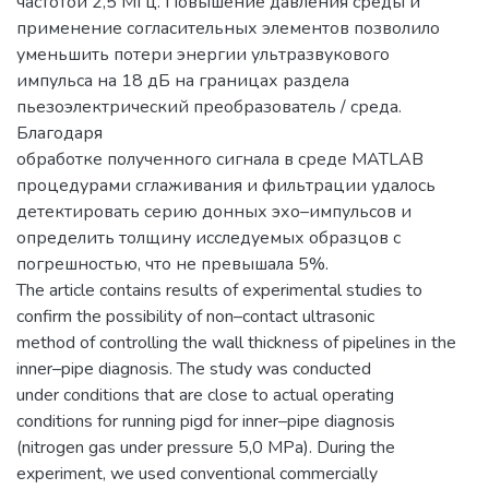
частотой 2,5 МГц. Повышение давления среды и
применение согласительных элементов позволило
уменьшить потери энергии ультразвукового
импульса на 18 дБ на границах раздела
пьезоэлектрический преобразователь / среда.
Благодаря
обработке полученного сигнала в среде MATLAB
процедурами сглаживания и фильтрации удалось
детектировать серию донных эхо–импульсов и
определить толщину исследуемых образцов с
погрешностью, что не превышала 5%.
The article contains results of experimental studies to
confirm the possibility of non–contact ultrasonic
method of controlling the wall thickness of pipelines in the
inner–pipe diagnosis. The study was conducted
under conditions that are close to actual operating
conditions for running pigd for inner–pipe diagnosis
(nitrogen gas under pressure 5,0 MPa). During the
experiment, we used conventional commercially