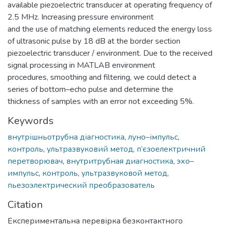
available piezoelectric transducer at operating frequency of
2.5 MHz. Increasing pressure environment
and the use of matching elements reduced the energy loss
of ultrasonic pulse by 18 dB at the border section
piezoelectric transducer / environment. Due to the received
signal processing in MATLAB environment
procedures, smoothing and filtering, we could detect a
series of bottom–echo pulse and determine the
thickness of samples with an error not exceeding 5%.
Keywords
внутрішньотрубна діагностика
,
луно–імпульс
,
контроль
,
ультразвуковий метод
,
п’єзоелектричний
перетворювач
,
внутритрубная диагностика
,
эхо–
импульс
,
контроль
,
ультразвуковой метод
,
пьезоэлектрический преобразователь
Citation
Експериментальна перевірка безконтактного