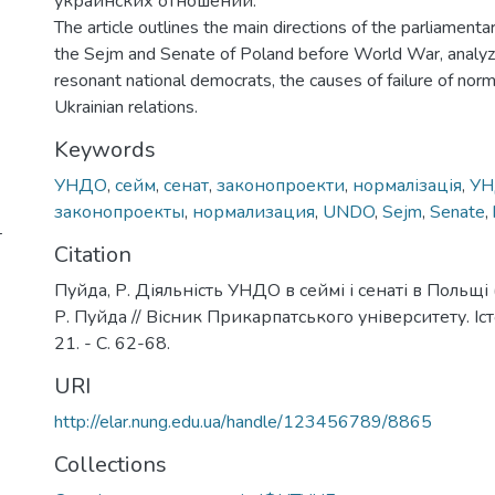
украинских отношений.
The article outlines the main directions of the parliamen
the Sejm and Senate of Poland before World War, analyz
resonant national democrats, the causes of failure of norm
Ukrainian relations.
Keywords
УНДО
,
сейм
,
сенат
,
законопроекти
,
нормалізація
,
У
законопроекты
,
нормализация
,
UNDO
,
Sejm
,
Senate
,
т
Citation
Пуйда, Р. Діяльність УНДО в сеймі і сенаті в Польщі
Р. Пуйда // Вісник Прикарпатського університету. Іст
21. - С. 62-68.
URI
http://elar.nung.edu.ua/handle/123456789/8865
Collections