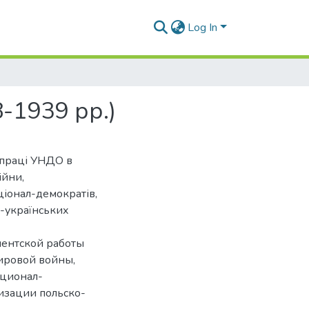
Log In
8-1939 рр.)
 праці УНДО в
ійни,
іонал-демократів,
о-українських
ментской работы
ировой войны,
ционал-
изации польско-