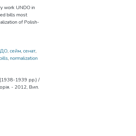
tary work UNDO in
ed bills most
alization of Polish-
НДО
,
сейм
,
сенат
,
bills
,
normalization
 (1938-1939 рр.) /
орія. - 2012, Вип.