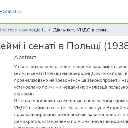
Statistics
Статті та тези науковців ІФНТУНГ
Діяльність УНДО в сеймі і сенаті в Польщі (1938-1939 рр.)
еймі і сенаті в Польщі (193
Abstract
У статті визначено основні напрями парламентської
сеймі й сенаті Польщі напередодні Другої світової в
проаналізовано найрезонансніші законопроекти нац
установлено причини невдачі нормалізації польськ
відносин.
В статье определены основные направления парла
УНДО в сейме и сенате Польши накануне Второй м
проанализированы резонансные законопроекты на
демократов, установлены причины неудачи нормал