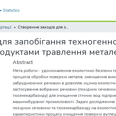
Statistics
ртації
Створення заходів для запобігання техногенного забруднення об'єктів довкілля продуктами травлення металевих поверхонь
для запобігання техногенн
продуктами травлення мета
Abstract
Мета роботи - удосконалення екологічної безпеки т
процесів обробки поверхні металів, зменшення вики
забруднюючих речовин в довкілля; оцінка екологіч
застосування вибраних речовин (похідних сечовини
тіосемікарбазиду) для очищення стічних вод підпри
машинобудівної промисловості. Задачі дослідження:
похідних сечовини та тіосемікарбазиду на екологічні
характеристики процесу очищення поверхні вуглеце