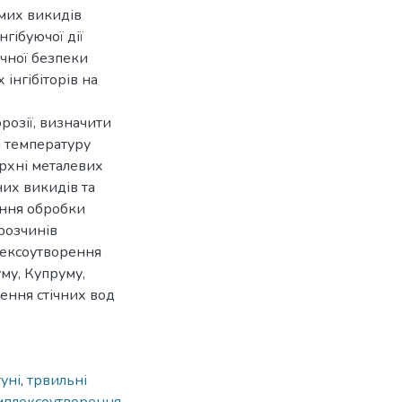
омих викидів
нгібуючої дії
чної безпеки
інгібіторів на
розії, визначити
і температуру
рхні металевих
них викидів та
ення обробки
розчинів
лексоутворення
му, Купруму,
щення стічних вод
туні
,
трвильні