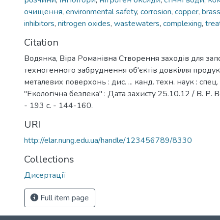
розчини
,
інгібітори
,
нітроген оксиди
,
стічні води
,
ко
очищення
,
environmental safety
,
corrosion
,
copper
,
bras
inhibitors
,
nitrogen oxides
,
wastewaters
,
complexing
,
tre
Citation
Водянка, Віра Романівна Створення заходів для зап
техногенного забруднення об'єктів довкілля проду
металевих поверхонь : дис. ... канд. техн. наук : спец
"Екологічна безпека" : Дата захисту 25.10.12 / В. Р. В
- 193 с. - 144-160.
URI
http://elar.nung.edu.ua/handle/123456789/8330
Collections
Дисертації
Full item page