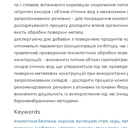
та її сплавів; встановити кореляцію скорочення пит
нітроген оксидів і об'ємів стічних вод з механізмом і
запропонованих речовин; - для покращення екологі
досліджуваного процесу дослідити вплив органічних 
якість обробки поверхні металу,
диспергуючу дію добавок з поверхнею продуктів ко
оптимальні параметри (концентрація інгібітору, час 
травлення) проведення технологічної обробки пове
конструкцій; - визначити питомі об'єми газоповітря
скидів стічних вод, що утворюються під час провед
поверхні металевих конструкцій при використанні 
запропонованих складів; - дослідити процеси комп
рекомендованих речовин з атомами та іонами Феру
визначити доцільність їх використання під час очи
баромембранними методами.
Keywords
екологічна безпека
,
корозія
,
вуглецеві сталі
,
мідь
,
ла