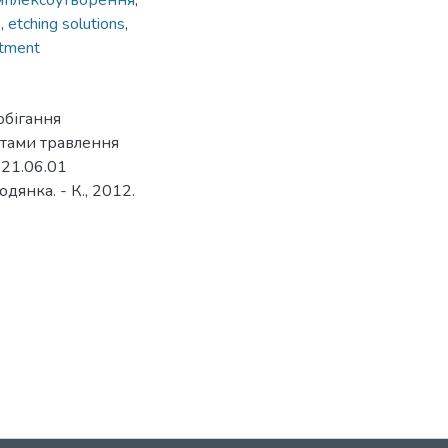
мплексоутворення
,
s
,
etching solutions
,
atment
обігання
ктами травлення
. 21.06.01
одянка. - К., 2012.