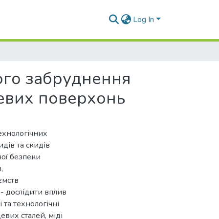
Log In
ого забруднення
левих поверхонь
ехнологічних
дів та скидів
ної безпеки
,
ємств
 - дослідити вплив
 та технологічні
вих сталей, міді