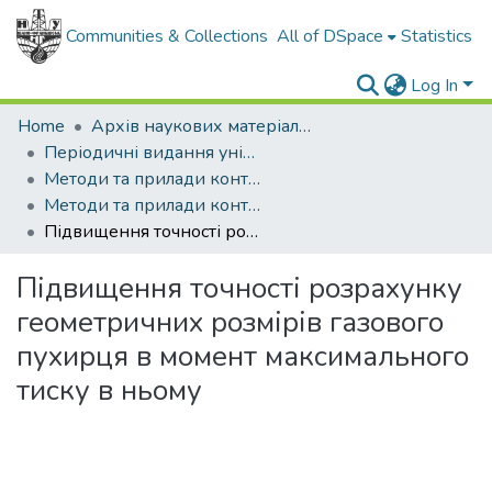
Communities & Collections
All of DSpace
Statistics
Log In
Home
Архів наукових матеріалів
Періодичні видання університету
Методи та прилади контролю якості
Методи та прилади контролю якості - 2008 - №20
Підвищення точності розрахунку геометричних розмірів газового пухирця в момент максимального тиску в ньому
Підвищення точності розрахунку
геометричних розмірів газового
пухирця в момент максимального
тиску в ньому