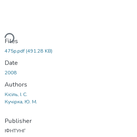
ding...
Files
475p.pdf
(491.28 KB)
Date
2008
Authors
Кісіль, І. С.
Кучірка, Ю. М.
Publisher
ІФНТУНГ