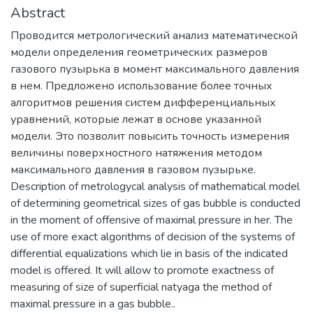
Abstract
Проводится метрологический анализ математической
модели определения геометрических размеров
газового пузырька в момент максимального давления
в нем. Предложено использование более точных
алгоритмов решения систем дифференциальных
уравнений, которые лежат в основе указанной
модели. Это позволит повысить точность измерения
величины поверхностного натяжения методом
максимального давления в газовом пузырьке.
Description of metrologycal analysis of mathematical model
of determining geometrical sizes of gas bubble is conducted
in the moment of offensive of maximal pressure in her. The
use of more exact algorithms of decision of the systems of
differential equalizations which lie in basis of the indicated
model is offered. It will allow to promote exactness of
measuring of size of superficial natyaga the method of
maximal pressure in a gas bubble..