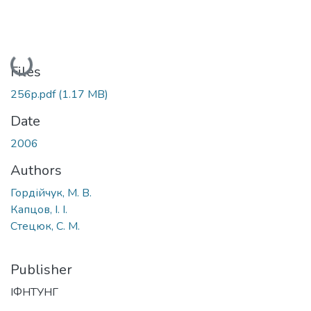
Loading...
Files
256p.pdf
(1.17 MB)
Date
2006
Authors
Гордійчук, М. В.
Капцов, І. І.
Стецюк, С. М.
Publisher
ІФНТУНГ