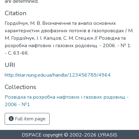
are determined.
Citation
Гордійчук, М. В. Визначення та аналіз основних
характеристик двофазних потоків в газопроводах / М.
М. Гордійчук, І. І. Капцов, С. М. Стецюк // Розвідка та
розробка нафтових і газових родовищ. - 2006. - № 1.
- С. 63-66.
URI
http://elar.nung.edu.ua/handle/123456789/4964
Collections
Розвідка та розробка нафтових і газових родовищ -
2006 - №1
Full item page
DSPACE
copyright © 2002-2026
LYRASIS