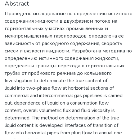
Abstract
Проведено исследование по определению истинного
содержания жидкости в двухфазном потоке на
горизонтальных участках промышленных и
межпромышленных газопроводов, определена ее
зависимость от расходного содержания, скорость
смеси и вязкости жидкости. Разработана методика по
определению истинного содержания жидкости,
определены границы перехода в горизонтальных
трубах от пробкового режима до кольцевого
Investigation to determinate the true content of
liquid into two-phase flow at horizontal sections of
commercial and intercommercial gas pipelines is carried
out, dependence of liquid on a consumption flow
content, overall volumetric flux and fluid viscosity is
determined. The method on determination of the true
liquid content is developed; interfaces of transition of
flow into horizontal pipes from plug flow to annual one