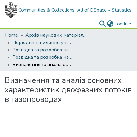
Communities & Collections
All of DSpace
Statistics
Log In
Home
Архів наукових матеріалів
Періодичні видання університету
Розвідка та розробка нафтових і газових родовищ
Розвідка та розробка нафтових і газових родовищ - 2006 - №1
Визначення та аналіз основних характеристик двофазних потоків в газопроводах
Визначення та аналіз основних
характеристик двофазних потоків
в газопроводах