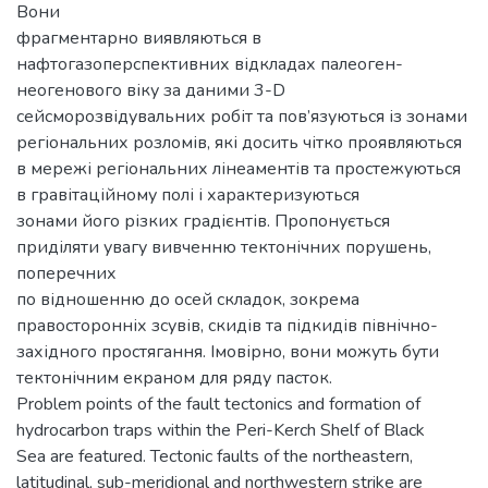
Вони
фрагментарно виявляються в
нафтогазоперспективних відкладах палеоген-
неогенового віку за даними 3-D
сейсморозвідувальних робіт та пов’язуються із зонами
регіональних розломів, які досить чітко проявляються
в мережі регіональних лінеаментів та простежуються
в гравітаційному полі і характеризуються
зонами його різких градієнтів. Пропонується
приділяти увагу вивченню тектонічних порушень,
поперечних
по відношенню до осей складок, зокрема
правосторонніх зсувів, скидів та підкидів північно-
західного простягання. Імовірно, вони можуть бути
тектонічним екраном для ряду пасток.
Problem points of the fault tectonics and formation of
hydrocarbon traps within the Peri-Kerch Shelf of Black
Sea are featured. Tectonic faults of the northeastern,
latitudinal, sub-meridional and northwestern strike are