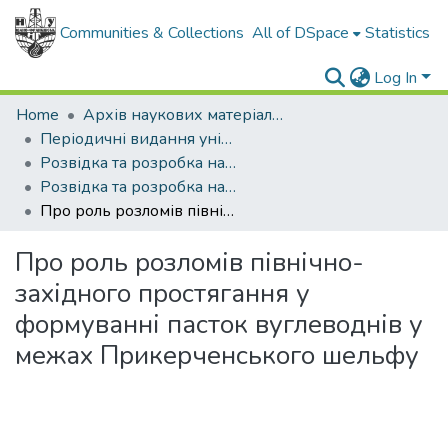
Communities & Collections
All of DSpace
Statistics
Log In
Home
Архів наукових матеріалів
Періодичні видання університету
Розвідка та розробка нафтових і газових родовищ
Розвідка та розробка нафтових і газових родовищ - 2013 - №1
Про роль розломів північно-західного простягання у формуванні пасток вуглеводнів у межах Прикерченського шельфу
Про роль розломів північно-
західного простягання у
формуванні пасток вуглеводнів у
межах Прикерченського шельфу