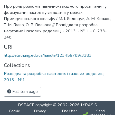
Про роль розломів північно-західного простягання у
формуванні пасток вуглеводнів у межах
Прикерченського шельфу / М. І. Євдощук, А. М. Коваль,
Т. М. Галко, О. В. Волкова // Розвідка та розробка
нафтових і газових родовищ. - 2013. - № 1. - С. 233-
248.
URI
http://elar.nung.edu.ua/handle/123456789/3383
Collections
Розвідка та розробка нафтових і газових родовищ -
2013 - №1
Full item page
DSPACE
copyright © 2002-2026
LYRASIS
Cookie
Privacy
End User
Send