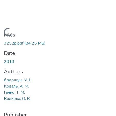
Loading...
Files
3252p.pdf
(84.25 MB)
Date
2013
Authors
Євдощук, М. І.
Коваль, А. М.
Галко, Т. М.
Волкова, О. В.
Publisher