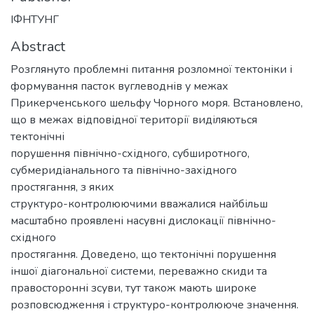
ІФНТУНГ
Abstract
Розглянуто проблемні питання розломної тектоніки і
формування пасток вуглеводнів у межах
Прикерченського шельфу Чорного моря. Встановлено,
що в межах відповідної території виділяються
тектонічні
порушення північно-східного, субширотного,
субмеридіанального та північно-західного
простягання, з яких
структуро-контролюючими вважалися найбільш
масштабно проявлені насувні дислокації північно-
східного
простягання. Доведено, що тектонічні порушення
іншої діагональної системи, переважно скиди та
правосторонні зсуви, тут також мають широке
розповсюдження і структуро-контролююче значення.