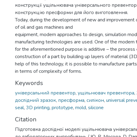
конструкції ущільнювача універсального превенто
конструкцію пресформи для його виготовлення.
Today, during the development of new and improvement o
of oil and gas machines and
equipment, modern approaches to design, simulation mod
manufacturing technologies are used. One of the modern 
for the aforementioned purpose is additive – the process 
construction of a part by building up layers of material (3D
help of this technology, it is possible to manufacture part
in terms of complexity of forms.
Keywords
універсальний превентор
,
ущільнювач превентора
,
дослідний зразок
,
пресформа
,
силікон
,
universal prev
seal
,
3D printing
,
prototype
,
mold
,
silicone
Citation
Підготовка дослідної моделі ущільнювача універса
до лабораторних випробувань / Ю. Р. Мосора, D. Dam