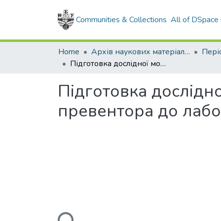
Communities & Collections
All of DSpace
Home
Архів наукових матеріалів
Підготовка дослідної моделі ущільнювача універсального превентора до лабораторних випробувань
Підготовка дослідн
превентора до лаб
Loading...