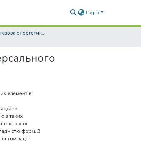
Log In
Нафтогазова енергетика - 2024 - № 2.
ерсального
чих елементів
ітаційне
єю з таких
ї технології
ладністю форм. З
оптимізації