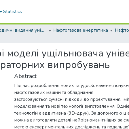
Statistics
Періодичні видання університету
Нафтогазова енергетика
ої моделі ущільнювача унів
ораторних випробувань
Abstract
Під час розроблення нових та удосконалення існую
нафтогазових машин та обладнання
застосовуються сучасні підходи до проєктування, ім
моделювання та нові технології виготовлення. Одні
технологій є аддитивна (3D-друк). За допомогою ціє
можна виготовляти деталі найрізноманітніших за ск
метою експериментальних досліджень та подальшої 