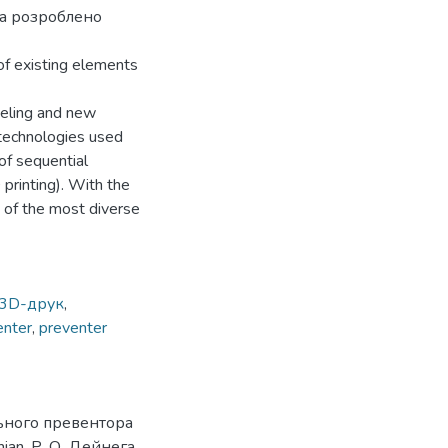
ра розроблено
f existing elements
eling and new
technologies used
of sequential
 printing). With the
s of the most diverse
3D-друк
,
enter
,
preventer
льного превентора
ian, Р. О. Дейнега