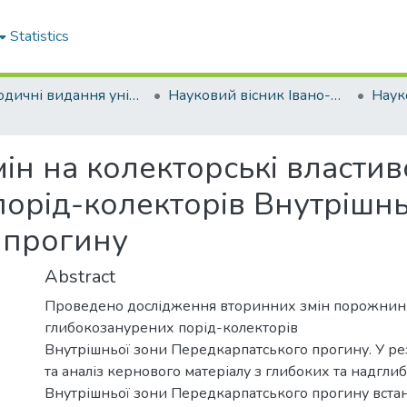
Statistics
Періодичні видання університету
Науковий вісник Івано-Франківського національного технічного університету нафти і газу
н на колекторські властив
орід-колекторів Внутрішнь
 прогину
Abstract
Проведено дослідження вторинних змін порожнин
глибокозанурених порід-колекторів
Внутрішньої зони Передкарпатського прогину. У ре
та аналіз кернового матеріалу з глибоких та надгл
Внутрішньої зони Передкарпатського прогину вста