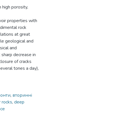
 high porosity,
voir properties with
edimental rock
lations at great
ble geological and
sical and
t sharp decrease in
closure of cracks
everal tones a day),
зонти
,
вторинні
r rocks
,
deep
ace