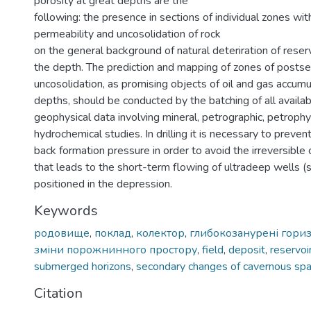
porosity at great depths are the
following: the presence in sections of individual zones with
permeability and uncosolidation of rock
on the general background of natural deteriration of reser
the depth. The prediction and mapping of zones of posts
uncosolidation, as promising objects of oil and gas accumu
depths, should be conducted by the batching of all availa
geophysical data involving mineral, petrographic, petrophy
hydrochemical studies. In drilling it is necessary to preven
back formation pressure in order to avoid the irreversible 
that leads to the short-term flowing of ultradeep wells (s
positioned in the depression.
Keywords
родовище
,
поклад
,
колектор
,
глибокозанурені гори
зміни порожнинного простору
,
field
,
deposit
,
reservoi
submerged horizons
,
secondary changes of cavernous sp
Citation