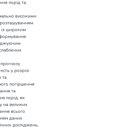
ня порід та,
омально високими
е розташуванням
і із широким
 формування
реджуючим
ослаблених
 прогнозу
ість у розрізі
 та
ного погіршення
ання та
я порід, як
зу на великих
ання всього
нням даних
ічних досліджень.