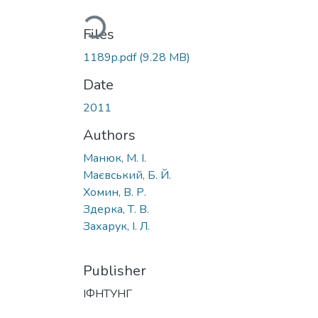
Loading...
Files
1189p.pdf
(9.28 MB)
Date
2011
Authors
Манюк, М. І.
Маєвський, Б. Й.
Хомин, В. Р.
Здерка, Т. В.
Захарук, І. Л.
Publisher
ІФНТУНГ