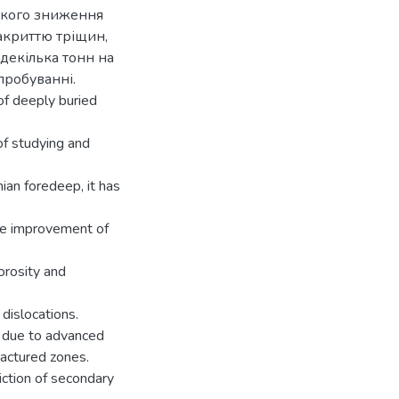
зкого зниження
закриттю тріщин,
декілька тонн на
пробуванні.
of deeply buried
of studying and
ian foredeep, it has
the improvement of
orosity and
dislocations.
s due to advanced
ractured zones.
diction of secondary