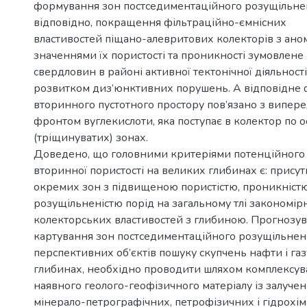
формування зон постседиментаційного розущільнен
відповідно, покращення фільтраційно-ємнісних
властивостей піщано-алевритових колекторів з ан
значеннями їх пористості та проникності зумовлен
свердловин в районі активної тектонічної діяльност
розвитком диз’юнктивних порушень. А відповідне
вторинного пустотного простору пов’язано з випе
фронтом вуглекислоти, яка поступає в колектор по 
(тріщинуватих) зонах.
Доведено, що головними критеріями потенційного
вторинної пористості на великих глибинах є: присутн
окремих зон з підвищеною пористістю, проникністю
розущільненістю порід на загальному тлі закономір
колекторських властивостей з глибиною. Прогнозув
картування зон постседиментаційного розущільненн
перспективних об’єктів пошуку скупчень нафти і га
глибинах, необхідно проводити шляхом комплексув
наявного геолого-геофізичного матеріалу із залуче
мінерало-петрографічних, петрофізичних і гідрохім