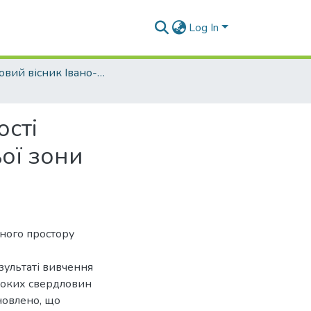
Log In
Науковий вісник Івано-Франківського національного технічного університету нафти і газу - 2011 - №2
ості
ої зони
ного простору
зультаті вивчення
ибоких свердловин
новлено, що