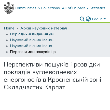
Communities & Collections
All of DSpace
Statistics
Log In
Home
Архів наукових матеріалів
Періодичні видання університету
Науковий вісник Івано-Франківського національного технічного університету нафти і газу
Науковий вісник Івано-Франківського національного технічного університету нафти і газу - 2011 - №4
Перспективи пошуків і розвідки покладів вуглеводневих енергоносіїв в Кросненській зоні Складчастих Карпат
Перспективи пошуків і розвідки
покладів вуглеводневих
енергоносіїв в Кросненській зоні
Складчастих Карпат