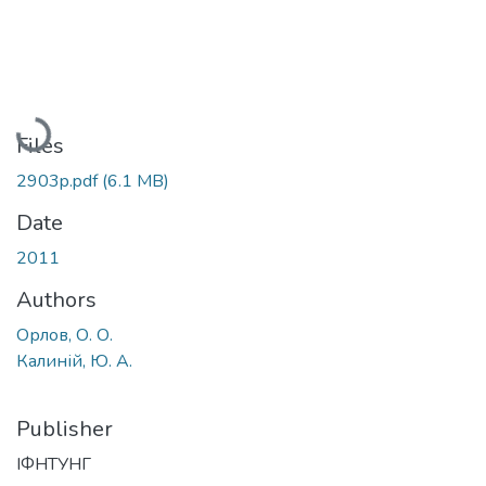
Loading...
Files
2903p.pdf
(6.1 MB)
Date
2011
Authors
Орлов, О. О.
Калиній, Ю. А.
Publisher
ІФНТУНГ