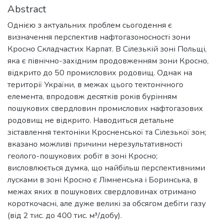
Abstract
Однією з актуальних проблем сьогодення є
визначення перспектив нафтогазоносності зони
Кросно Складчастих Карпат. В Сілезькій зоні Польщі,
яка є північно-західним продовженням зони Кросно,
відкрито до 50 промислових родовищ. Однак на
території України, в межах цього тектонічного
елемента, впродовж десятків років бурінням
пошукових свердловин промислових нафтогазових
родовищ не відкрито. Наводиться детальне
зіставлення тектоніки Кросненської та Сілезької зон;
вказано можливі причини нерезультативності
геолого-пошукових робіт в зоні Кросно;
висловлюється думка, що найбільш перспективними
лусками в зоні Кросно є Лімненська і Боринська, в
межах яких в пошукових свердловинах отримано
короткочасні, але дуже великі за обсягом дебіти газу
(від 2 тис. до 400 тис. м³/добу).