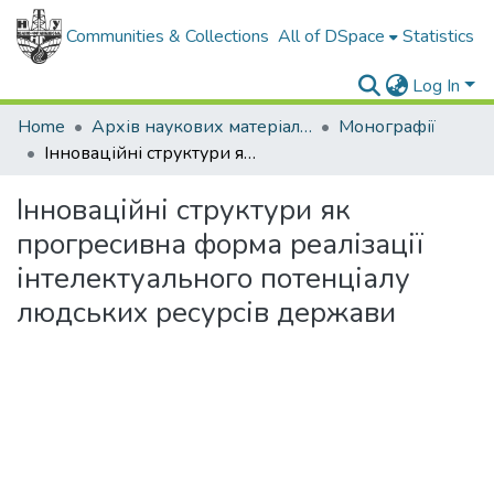
Communities & Collections
All of DSpace
Statistics
Log In
Home
Архів наукових матеріалів
Монографії
Інноваційні структури як прогресивна форма реалізації інтелектуального потенціалу людських ресурсів держави
Інноваційні структури як
прогресивна форма реалізації
інтелектуального потенціалу
людських ресурсів держави