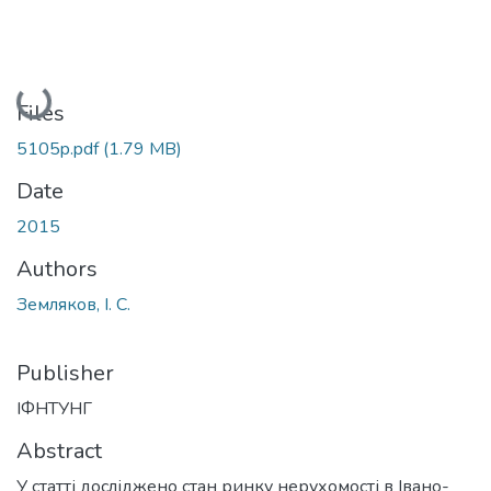
Loading...
Files
5105p.pdf
(1.79 MB)
Date
2015
Authors
Земляков, І. С.
Publisher
ІФНТУНГ
Abstract
У статті досліджено стан ринку нерухомості в Івано-