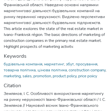
Франківській області. Наведено основні напрямки
маркетингової діяльності будівельних компаній на
ринку первинної нерухомості. Виділено перспективи
маркетингової діяльності будівельних підприємств.
This article exolores the state of the real estate market in
Ivano-Frankivsk région. The basic directions of marketing of
construction companies in the primary real estate market.
Highlight prospects of marketing activitv.
Keywords
будівельна компанія
,
маркетинг
,
збут
,
просування
,
товарна політика
,
цінова політика
,
construction company
,
marketing
,
sales
,
promotion
,
product policy
,
price poiicy
Citation
Земляков, І. С. Особливості використання маркетингу
на ринку нерухомості Івано-Франківської області / І. С.
Земляков // Науковий вісник Івано-Франківського