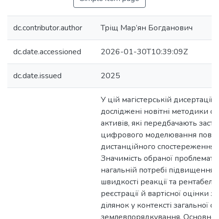
dc.contributor.author
Тріщ Мар’ян Богданович
dc.date.accessioned
2026-01-30T10:39:09Z
dc.date.issued
2025
У цій магістерській дисертації 
досліджені новітні методики о
активів, які передбачають заст
цифрового моделювання поверх
дистанційного спостереження 
Значимість обраної проблемати
нагальній потребі підвищення 
швидкості реакції та рентабел
реєстрації й вартісної оцінки 
ділянок у контексті загальної с
землевпорядкування. Основне 