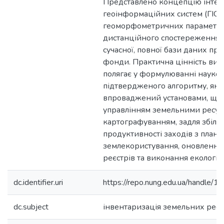
Представлено концепцію інтег
геоінформаційних систем (ГІС),
геоморфометричних параметрів 
дистанційного спостереження 
сучасної, повної бази даних про
фонди. Практична цінність вик
полягає у формулюванні науко
підтвердженого алгоритму, як
впроваджений установами, що
управлінням земельними ресур
картографуванням, задля збіл
продуктивності заходів з план
землекористування, оновлення
реєстрів та виконання екологіч
dc.identifier.uri
https://repo.nung.edu.ua/handle
dc.subject
інвентаризація земельних ресу