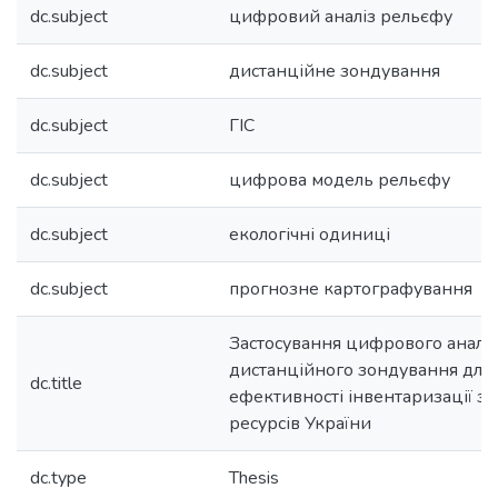
dc.subject
цифровий аналіз рельєфу
dc.subject
дистанційне зондування
dc.subject
ГІС
dc.subject
цифрова модель рельєфу
dc.subject
екологічні одиниці
dc.subject
прогнозне картографування
Застосування цифрового аналіз
дистанційного зондування для
dc.title
ефективності інвентаризації з
ресурсів України
dc.type
Thesis