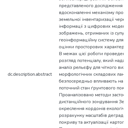
представленого дослідження по
вдосконаленні механізму пров
земельної інвентаризації через
інформації з цифрових моделей
зображень, отриманих із супутн
геоінформаційну систему для а
оцінки просторових характерис
В межах цієї роботи проведен
розгляд потенціалу, який нада
аналіз рельєфу для чіткого виз
dc.description.abstract
морфологічних складових ланд
безпосередньо впливають на ф
поточний стан ґрунтового покр
Проаналізовано методи застос
дистанційного зондування Земл
окреслення кордонів екологічни
розрахунку масштабів деградац
покриву та актуалізації картог