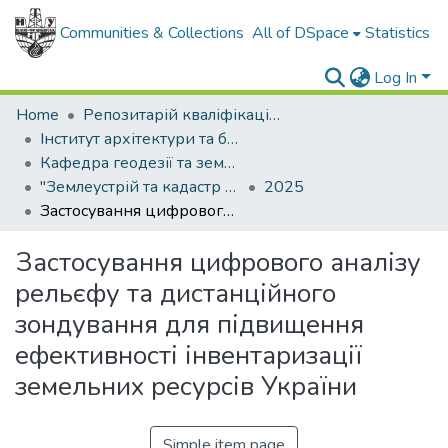
Communities & Collections
All of DSpace
Statistics
Log In
Home
Репозитарій кваліфікаційних робіт здобувачів вищої освіти
Інститут архітектури та будівництва "ІФНТУНГ-ДонНАБА"
Кафедра геодезії та землеустрою
"Землеустрій та кадастр (рівень МАГІСТР)"
2025
Застосування цифрового аналізу рельєфу та дистанційного зондування для підвищення ефективності інвентаризації земельних ресурсів України
Застосування цифрового аналізу
рельєфу та дистанційного
зондування для підвищення
ефективності інвентаризації
земельних ресурсів України
Simple item page