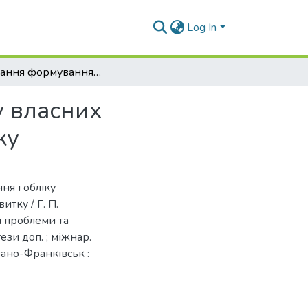
Log In
До питання формування, використання і обліку власних фінансових ресурсів для інноваційного розвитку
у власних
ку
ня і обліку
тку / Г. П.
і проблеми та
ези доп. ; міжнар.
Івано-Франківськ :