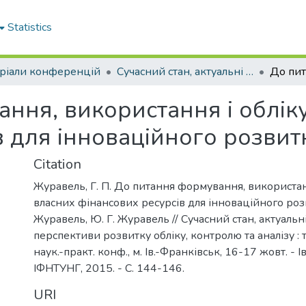
Statistics
ріали конференцій
Сучасний стан, актуальні проблеми та перспективи розвитку обліку, контролю та аналізу
ння, використання і облік
в для інноваційного розвит
Citation
Журавель, Г. П. До питання формування, використан
власних фінансових ресурсів для інноваційного розви
Журавель, Ю. Г. Журавель // Сучасний стан, актуальн
перспективи розвитку обліку, контролю та аналізу : т
наук.-практ. конф., м. Ів.-Франківськ, 16-17 жовт. - 
ІФНТУНГ, 2015. - С. 144-146.
URI