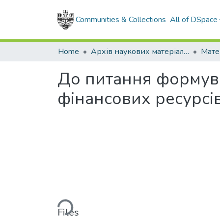
Communities & Collections
All of DSpace
Home
Архів наукових матеріалів
Мате
До питання формува
фінансових ресурсі
Loading...
Files