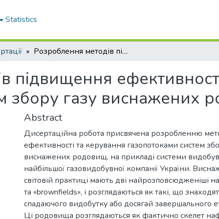
Statistics
ртації
Розроблення методів підвищення ефективності та керування газопотоками систем збору газу виснажених родовищ
в підвищення ефективності
м збору газу виснажених 
Abstract
Дисертаційна робота присвячена розробленню мет
ефективності та керування газопотоками систем збо
виснажених родовищ, на прикладі системи видобув
найбільшої газовидобувної компанії України. Висн
світовій практиці мають дві найрозповсюдженіші наз
та «brownfields», і розглядаються як такі, що знаходят
спадаючого видобутку або досягай завершального ет
Ці родовища розглядаються як фактично скелет на