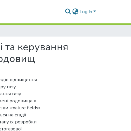
Log In
 та керування
родовищ
одів підвищення
ру газу
ання газу
ажені родовища в
ви «mature fields»
ься на стадії
апу їх розробки.
фтогазової