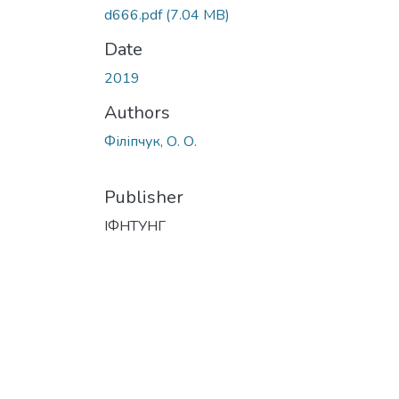
d666.pdf
(7.04 MB)
Date
2019
Authors
Філіпчук, О. О.
Publisher
ІФНТУНГ