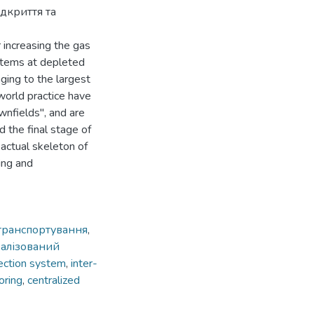
ідкриття та
 increasing the gas
stems at depleted
ging to the largest
world practice have
nfields", and are
d the final stage of
actual skeleton of
ing and
транспортування
,
алізований
lection system
,
inter-
oring
,
centralized