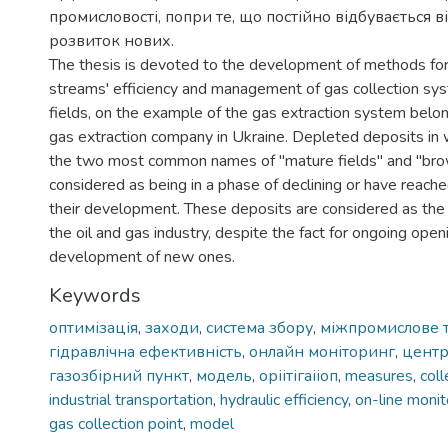
промисловості, попри те, що постійно відбувається в
розвиток нових.
The thesis is devoted to the development of methods for
streams' efficiency and management of gas collection sy
fields, on the example of the gas extraction system belon
gas extraction company in Ukraine. Depleted deposits in 
the two most common names of "mature fields" and "brow
considered as being in a phase of declining or have reache
their development. These deposits are considered as the 
the oil and gas industry, despite the fact for ongoing open
development of new ones.
Keywords
оптимізація
,
заходи
,
система збору
,
міжпромислове 
гідравлічна ефективність
,
онлайн моніторинг
,
центр
газозбірний пункт
,
модель
,
оріітігаііоп
,
measures
,
col
industrial transportation
,
hydraulic efficiency
,
on-line monit
gas collection point
,
model