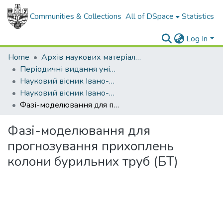
Communities & Collections
All of DSpace
Statistics
Log In
Home
Архів наукових матеріалів
Періодичні видання університету
Науковий вісник Івано-Франківського національного технічного університету нафти і газу
Науковий вісник Івано-Франківського національного технічного університету нафти і газу - 2001 - №1
Фазі-моделювання для прогнозування прихоплень колони бурильних труб (БТ)
Фазі-моделювання для
прогнозування прихоплень
колони бурильних труб (БТ)