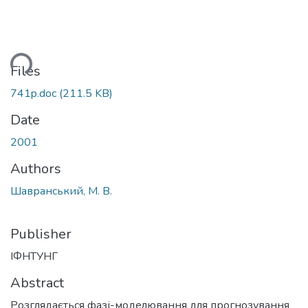
ding...
Files
741p.doc
(211.5 KB)
Date
2001
Authors
Шавранський, М. В.
Publisher
ІФНТУНГ
Abstract
Розглядається фазі-моделювання для прогнозування