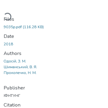
ading...
Files
9035p.pdf
(116.28 KB)
Date
2018
Authors
Одосій, З. М.
Шиманський, В. Я.
Прокопечко, Н. М.
Publisher
ІФНТУНГ
Citation