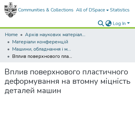
Communities & Collections
All of DSpace
Statistics
Log In
Home
Архів наукових матеріалів
Матеріали конференцій
Машини, обладнання і матеріали для нарощування вітчизняного видобутку нафти і газу PGE - 2018
Вплив поверхнового пластичного деформування на втомну міцність деталей машин
Вплив поверхнового пластичного
деформування на втомну міцність
деталей машин