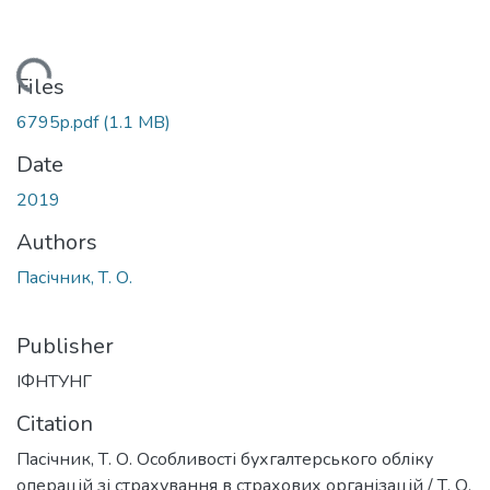
Loading...
Files
6795p.pdf
(1.1 MB)
Date
2019
Authors
Пасічник, Т. О.
Publisher
ІФНТУНГ
Citation
Пасічник, Т. О. Особливості бухгалтерського обліку
операцій зі страхування в страхових організацій / Т. О.