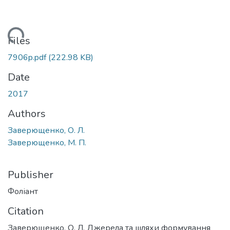
Loading...
Files
7906p.pdf
(222.98 KB)
Date
2017
Authors
Заверющенко, О. Л.
Заверющенко, М. П.
Publisher
Фоліант
Citation
Заверющенко, О. Л. Джерела та шляхи формування