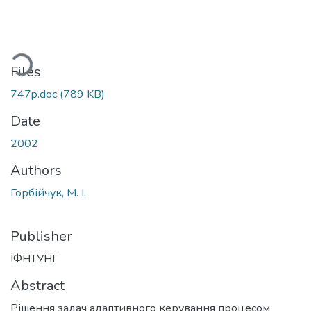
ading...
Files
747p.doc
(789 KB)
Date
2002
Authors
Горбійчук, М. І.
Publisher
ІФНТУНГ
Abstract
Рішення задач адаптивного керування процесом