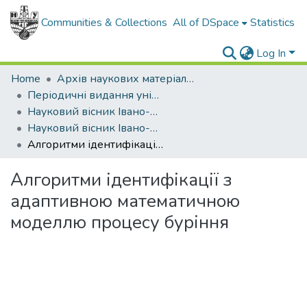
Communities & Collections
All of DSpace
Statistics
Log In
Home
Архів наукових матеріалів
Періодичні видання університету
Науковий вісник Івано-Франківського національного технічного університету нафти і газу
Науковий вісник Івано-Франківського національного технічного університету нафти і газу - 2002 - №1
Алгоритми ідентифікації з адаптивною математичною моделлю процесу буріння
Алгоритми ідентифікації з
адаптивною математичною
моделлю процесу буріння