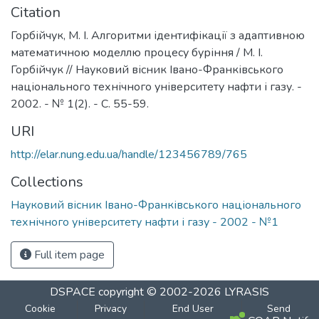
Citation
Горбійчук, М. І. Алгоритми ідентифікації з адаптивною
математичною моделлю процесу буріння / М. І.
Горбійчук // Науковий вісник Івано-Франківського
національного технічного університету нафти і газу. -
2002. - № 1(2). - С. 55-59.
URI
http://elar.nung.edu.ua/handle/123456789/765
Collections
Науковий вісник Івано-Франківського національного
технічного університету нафти і газу - 2002 - №1
Full item page
DSPACE
copyright © 2002-2026
LYRASIS
Cookie
Privacy
End User
Send