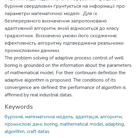
буріння свердловин ґрунтується на інформації про
параметри математичної моделі . Для їх
безперервного визначення запропоновано
адаптивний алгоритм, який відноситься до класу
градієнтних. Визначено умови його сходження;
ефективність алгоритму підтверджена реальними
промисловими даними.
The problem solving of adaptive process control of well
boring is grounded on the information about the parameters
of mathematical model. For their continuum definition the
adaptive algorithm is proposed. The conditions of its
convergence are defined; the performance of algorithm is
affirmed by real industrial datas.
Keywords
буріння
,
математична модель
,
адаптація
,
алгоритм
,
промислові дані
,
boring
,
mathematical model
,
adapting
,
algorithm
,
craft datas