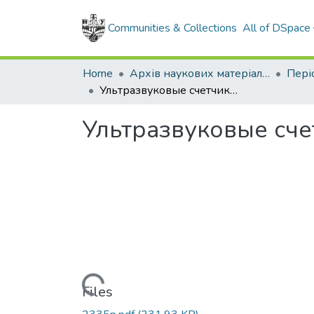
Communities & Collections
All of DSpace
Home
Архів наукових матеріалів
Ультразвуковые счетчики газа "Гобой-1"
Ультразвуковые сче
Loading...
Files