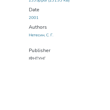
2335p.pdf
(231.93 KB)
Date
2001
Authors
Нетесин, С. Г.
Publisher
ІФНТУНГ