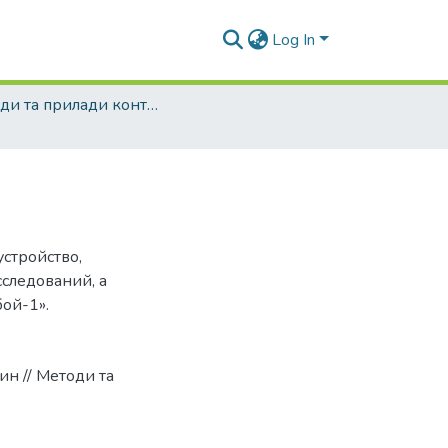
Log In
Методи та прилади контролю якості - 2001 - №7
стройство,
следований, а
бой-1».
ин // Методи та