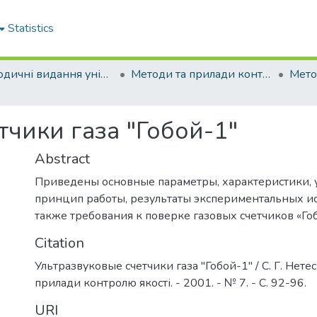
Statistics
Періодичні видання університету
Методи та прилади контролю якості
тчики газа "Гобой-1"
Abstract
Приведены основные параметры, характеристики, у
принцип работы, результаты экспериментальных ис
также требования к поверке газовых счетчиков «Го
Citation
Ультразвуковые счетчики газа "Гобой-1" / С. Г. Нетес
прилади контролю якості. - 2001. - № 7. - С. 92-96.
URI