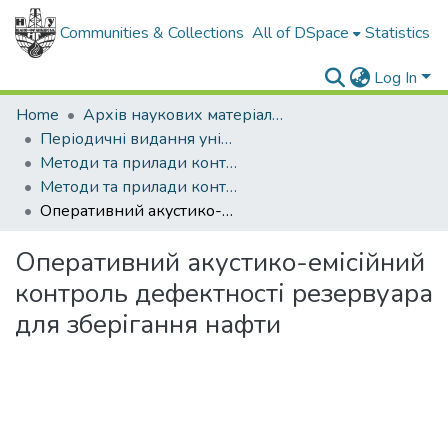
Communities & Collections
All of DSpace
Statistics
Log In
Home
Архів наукових матеріалів
Періодичні видання університету
Методи та прилади контролю якості
Методи та прилади контролю якості - 2005 - №15
Оперативний акустико-емісійний контроль дефектності резервуара для зберігання нафти
Оперативний акустико-емісійний
контроль дефектності резервуара
для зберігання нафти