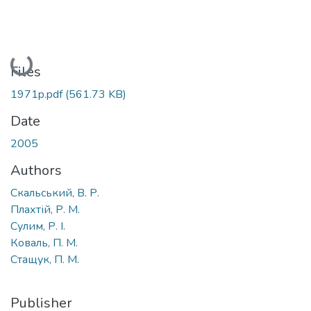
Loading...
Files
1971p.pdf
(561.73 KB)
Date
2005
Authors
Скальський, В. Р.
Плахтій, Р. М.
Сулим, Р. І.
Коваль, П. М.
Стащук, П. М.
Publisher