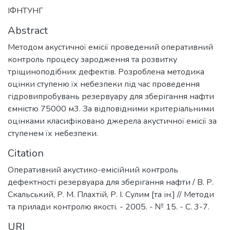
ІФНТУНГ
Abstract
Методом акустичної емісії проведений оперативний
контроль процесу зародження та розвитку
тріщиноподібних дефектів. Розроблена методика
оцінки ступеню їх небезпеки під час проведення
гідровипробувань резервуару для зберігання нафти
ємністю 75000 м3. За відповідними критеріальними
оцінками класифіковано джерела акустичної емісії за
ступенем їх небезпеки.
Citation
Оперативний акустико-емісійний контроль
дефектності резервуара для зберігання нафти / В. Р.
Скальський, Р. М. Плахтій, Р. І. Сулим [та ін.] // Методи
та прилади контролю якості. - 2005. - № 15. - С. 3-7.
URI