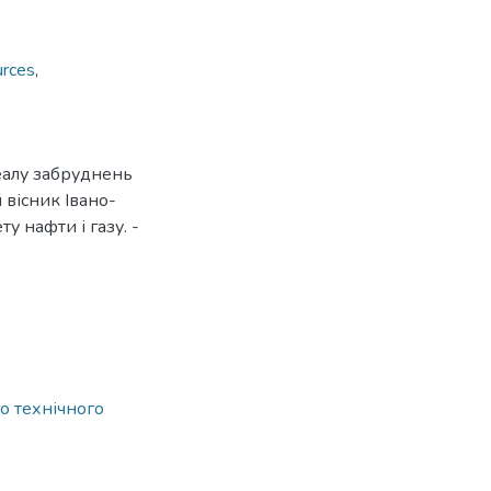
urces
,
еалу забруднень
 вісник Івано-
у нафти і газу. -
о технічного