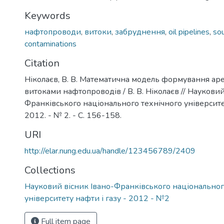
Keywords
нафтопроводи
,
витоки
,
забруднення
,
oil pipelines
,
so
contaminations
Citation
Ніколаєв, В. В. Математична модель формування ар
витоками нафтопроводів / В. В. Ніколаєв // Науковий
Франківського національного технічного університет
2012. - № 2. - С. 156-158.
URI
http://elar.nung.edu.ua/handle/123456789/2409
Collections
Науковий вісник Івано-Франківського національног
університету нафти і газу - 2012 - №2
Full item page