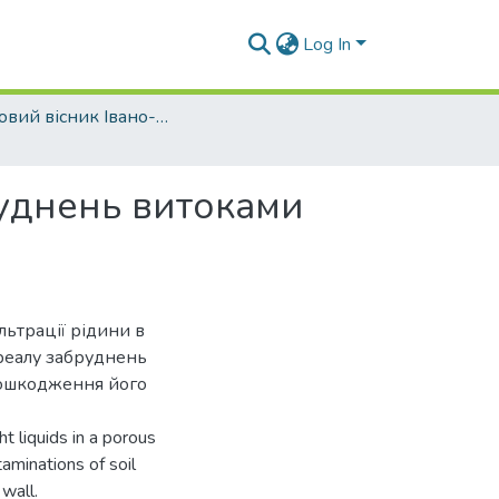
Log In
Науковий вісник Івано-Франківського національного технічного університету нафти і газу - 2012 - №2
уднень витоками
ьтрації рідини в
реалу забруднень
пошкодження його
ht liquids in a porous
taminations of soil
 wall.