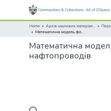
Communities & Collections
All of DSpace
Home
Архів наукових матеріалів
Математична модель формування ареалу забруднень витоками нафтопроводів
Математична модел
нафтопроводів
Loading...