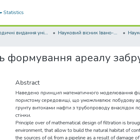
Statistics
Періодичні видання університету
Науковий вісник Івано-Франківського національного технічного університету нафти і газу
ь формування ареалу забр
Abstract
Наведено принцип математичного моделювання філ
пористому середовищі, що уможливлює побудову а
грунту витоками нафти з трубопроводу внаслідок 
стінки.
Principle over of mathematical design of filtration is broug
environment, that allow to build the natural habitat of con
the sources of oil from a pipeline as a result of damage of