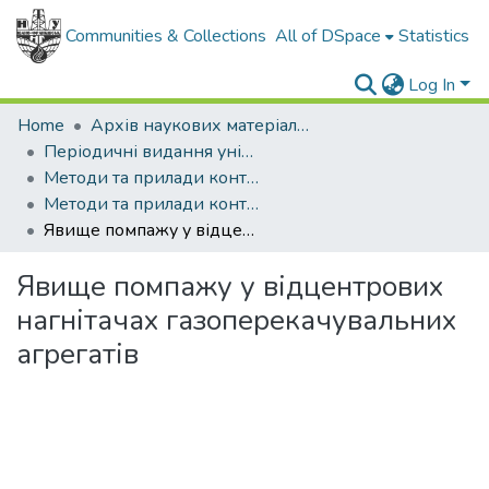
Communities & Collections
All of DSpace
Statistics
Log In
Home
Архів наукових матеріалів
Періодичні видання університету
Методи та прилади контролю якості
Методи та прилади контролю якості - 2017 - № 38
Явище помпажу у відцентрових нагнітачах газоперекачувальних агрегатів
Явище помпажу у відцентрових
нагнітачах газоперекачувальних
агрегатів