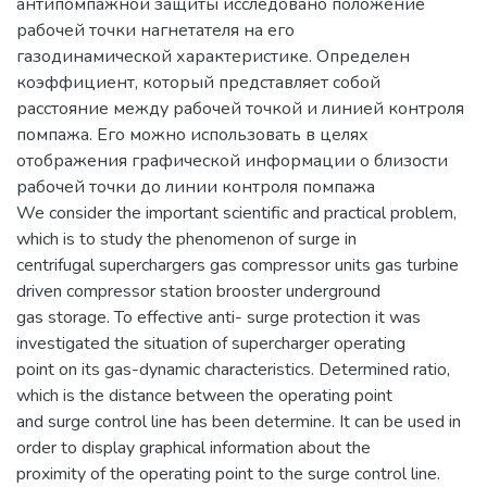
антипомпажной защиты исследовано положение
рабочей точки нагнетателя на его
газодинамической характеристике. Определен
коэффициент, который представляет собой
расстояние между рабочей точкой и линией контроля
помпажа. Его можно использовать в целях
отображения графической информации о близости
рабочей точки до линии контроля помпажа
We consider the important scientific and practical problem,
which is to study the phenomenon of surge in
centrifugal superchargers gas compressor units gas turbine
driven compressor station brooster underground
gas storage. To effective anti- surge protection it was
investigated the situation of supercharger operating
point on its gas-dynamic characteristics. Determined ratio,
which is the distance between the operating point
and surge control line has been determine. It can be used in
order to display graphical information about the
proximity of the operating point to the surge control line.