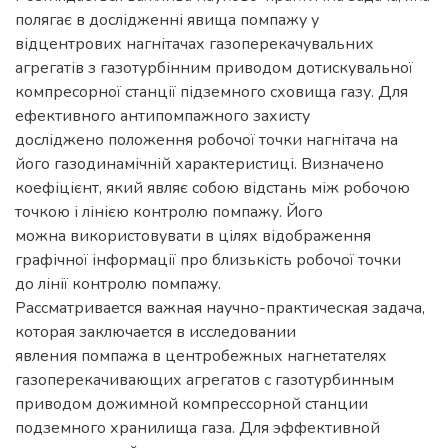
полягає в дослідженні явища помпажу у
відцентрових нагнітачах газоперекачувальних
агрегатів з газотурбінним приводом дотискувальної
компресорної станції підземного сховища газу. Для
ефективного антипомпажного захисту
досліджено положення робочої точки нагнітача на
його газодинамічній характеристиці. Визначено
коефіцієнт, який являє собою відстань між робочою
точкою і лінією контролю помпажу. Його
можна використовувати в цілях відображення
графічної інформації про близькість робочої точки
до лінії контролю помпажу.
Рассматривается важная научно-практическая задача,
которая заключается в исследовании
явления помпажа в центробежных нагнетателях
газоперекачивающих агрегатов с газотурбинным
приводом дожимной компрессорной станции
подземного хранилища газа. Для эффективной