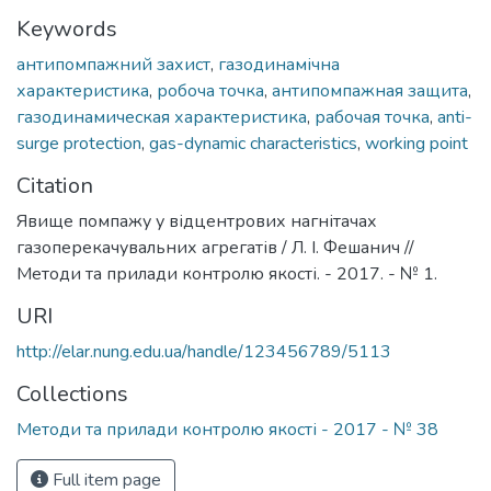
Keywords
антипомпажний захист
,
газодинамічна
характеристика
,
робоча точка
,
антипомпажная защита
,
газодинамическая характеристика
,
рабочая точка
,
anti-
surge protection
,
gas-dynamic characteristics
,
working point
Citation
Явище помпажу у відцентрових нагнітачах
газоперекачувальних агрегатів / Л. І. Фешанич //
Методи та прилади контролю якості. - 2017. - № 1.
URI
http://elar.nung.edu.ua/handle/123456789/5113
Collections
Методи та прилади контролю якості - 2017 - № 38
Full item page