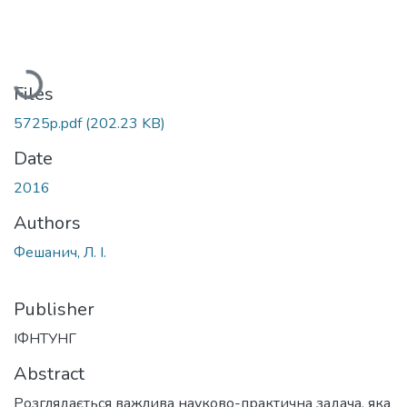
Loading...
Files
5725p.pdf
(202.23 KB)
Date
2016
Authors
Фешанич, Л. І.
Publisher
ІФНТУНГ
Abstract
Розглядається важлива науково-практична задача, яка