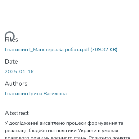
ding...
Files
Гнатишин І_Магістерська робота.pdf
(709.32 KB)
Date
2025-01-16
Authors
Гнатишин Ірина Василівна
Abstract
У дослідженні висвітлено процеси формування та
реалізації бюджетної політики України в умовах
правового режиму воєнного стану. Розкрито поняття,