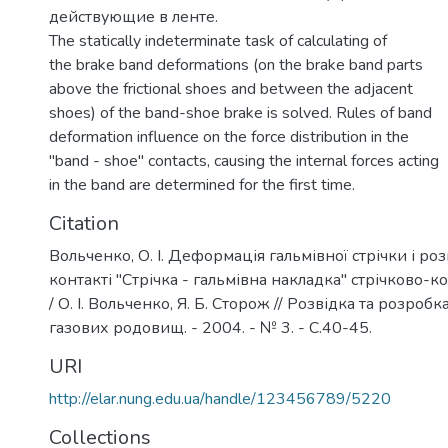
действующие в ленте.
The statically indeterminate task of calculating of
the brake band deformations (on the brake band parts
above the frictional shoes and between the adjacent
shoes) of the band-shoe brake is solved. Rules of band
deformation influence on the force distribution in the
"band - shoe" contacts, causing the internal forces acting
in the band are determined for the first time.
Citation
Вольченко, О. І. Деформація гальмівної стрічки і роз
контакті "Стрічка - гальмівна накладка" стрічково-
/ О. І. Вольченко, Я. Б. Сторож // Розвідка та розроб
газових родовищ. - 2004. - № 3. - С.40-45.
URI
http://elar.nung.edu.ua/handle/123456789/5220
Collections