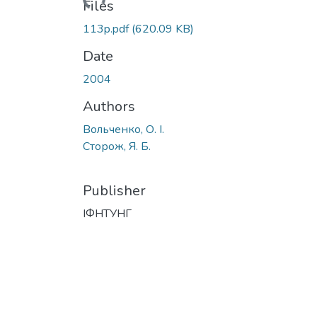
Loading...
Files
113p.pdf
(620.09 KB)
Date
2004
Authors
Вольченко, О. І.
Сторож, Я. Б.
Publisher
ІФНТУНГ