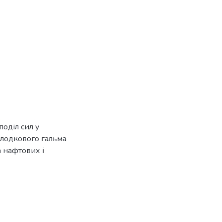
поділ сил у
колодкового гальма
ка нафтових і