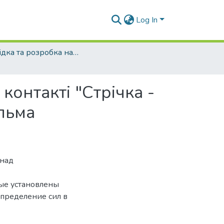
Log In
Розвідка та розробка нафтових і газових родовищ - 2004 - №3
контакті "Стрічка -
льма
 над
ые установлены
пределение сил в