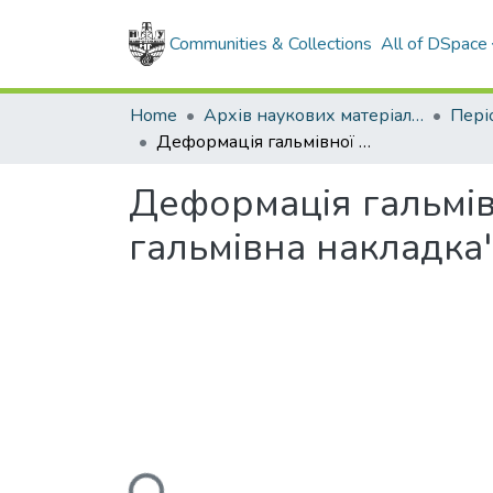
Communities & Collections
All of DSpace
Home
Архів наукових матеріалів
Деформація гальмівної стрічки і розподіл сил у контакті "Стрічка - гальмівна накладка" стрічково-колодкового гальма
Деформація гальмівно
гальмівна накладка