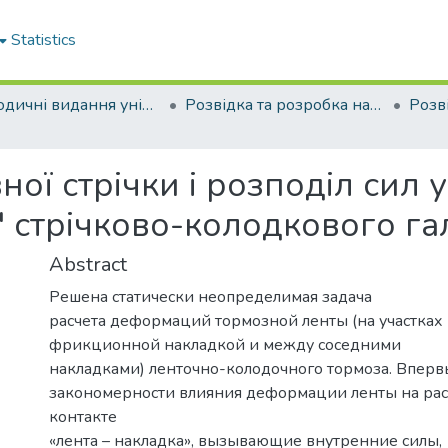
Statistics
Періодичні видання університету
Розвідка та розробка нафтових і газових родовищ
ї стрічки і розподіл сил у 
" стрічково-колодкового га
Abstract
Решена статически неопределимая задача
расчета деформаций тормозной ленты (на участках
фрикционной накладкой и между соседними
накладками) ленточно-колодочного тормоза. Вперв
закономерности влияния деформации ленты на рас
контакте
«лента – накладка», вызывающие внутренние силы,