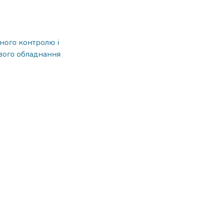
вного контролю і
ового обладнання