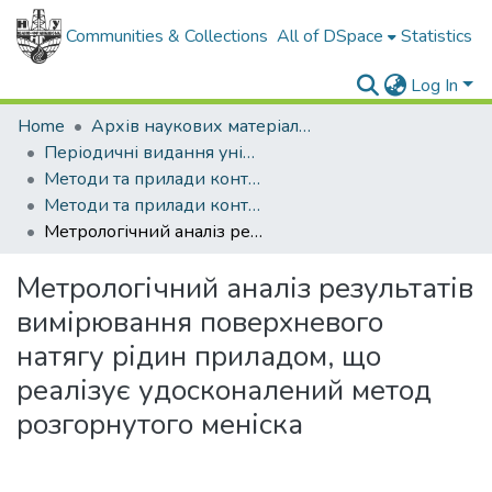
Communities & Collections
All of DSpace
Statistics
Log In
Home
Архів наукових матеріалів
Періодичні видання університету
Методи та прилади контролю якості
Методи та прилади контролю якості - 2014 - № 32
Метрологічний аналіз результатів вимірювання поверхневого натягу рідин приладом, що реалізує удосконалений метод розгорнутого меніска
Метрологічний аналіз результатів
вимірювання поверхневого
натягу рідин приладом, що
реалізує удосконалений метод
розгорнутого меніска