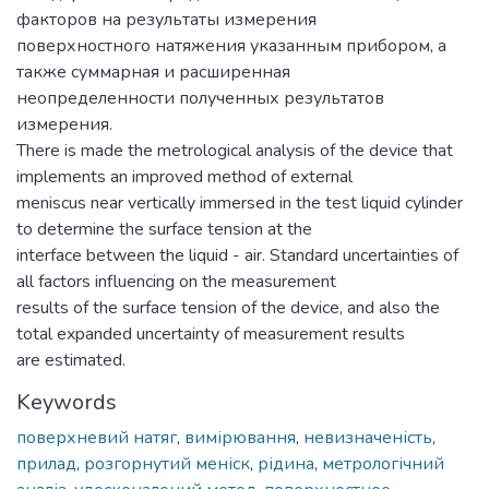
факторов на результаты измерения
поверхностного натяжения указанным прибором, а
также суммарная и расширенная
неопределенности полученных результатов
измерения.
There is made the metrological analysis of the device that
implements an improved method of external
meniscus near vertically immersed in the test liquid cylinder
to determine the surface tension at the
interface between the liquid - air. Standard uncertainties of
all factors influencing on the measurement
results of the surface tension of the device, and also the
total expanded uncertainty of measurement results
are estimated.
Keywords
поверхневий натяг
,
вимірювання
,
невизначеність
,
прилад
,
розгорнутий меніск
,
рідина
,
метрологічний