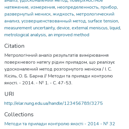
аналіз
,
удосконалений метод
,
поверхностное
натяжение
,
измерения
,
неопределенность
,
прибор
,
развернутый мениск
,
жидкость
,
метрологический
анализ
,
усовершенствованный метод
,
surface tension
,
measurement uncertainty
,
device
,
external meniscus
,
liquid
,
metrological analysis
,
an improved method
Citation
Метрологічний аналіз результатів вимірювання
поверхневого натягу рідин приладом, що реалізує
удосконалений метод розгорнутого меніска / І. С.
Кісіль, О. Б. Барна // Методи та прилади контролю
якості. - 2014. - № 1. - С. 47-53.
URI
http://elar.nung.edu.ua/handle/123456789/3275
Collections
Методи та прилади контролю якості - 2014 - № 32