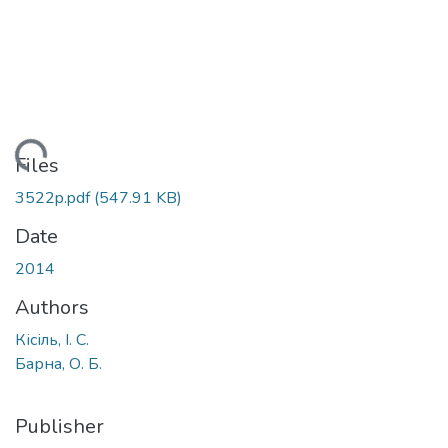
ading...
Files
3522p.pdf
(547.91 KB)
Date
2014
Authors
Кісіль, І. С.
Барна, О. Б.
Publisher