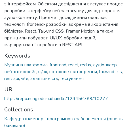
з інтерфейсом. Об’єктом дослідження виступає процес
розробки інтерфейсу веб застосунку для відтворення
аудіо-контенту. Предмет дослідження охоплює
технології frontend-розробки, зокрема використання
бібліотек React, Tailwind CSS, Framer Motion, а також
принципи побудови UI/UX, обробки подій,
маршрутизації та роботи з REST API.
Keywords
Музична платформа
,
frontend
,
react
,
redux
,
аудіоплеєр
,
веб-інтерфейс
,
ui/ux
,
потокове відтворення
,
tailwind css
,
rest api
,
vite
,
адаптивність
,
тестування.
URI
https://repo.nung.edu.ua/handle/123456789/10277
Collections
Кафедра інженерії програмного забезпечення (рівень
бакалавр)