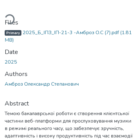
ding...
Files
2025_Б_ІПЗ_ІП-21-3 -Амброз О.С (7).pdf
(1.81
Primary
MB)
Date
2025
Authors
Амброз Олександр Степанович
Abstract
Темою бакалаврської роботи є створення клієнтської
частини веб-платформи для прослуховування музики
в режимі реального часу, що забезпечує зручність,
адаптивність і високу продуктивність під час взаємодії