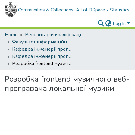
Communities & Collections
All of DSpace
Statistics
Log In
Home
Репозитарій кваліфікаційних робіт здобувачів вищої освіти
Факультет інформаційних технологій
Кафедра інженерії програмного забезпечення
Кафедра інженерії програмного забезпечення (рівень бакалавр)
Розробка frontend музичного веб-програвача локальної музики
Розробка frontend музичного веб-
програвача локальної музики