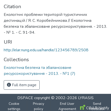
Citation
Екологічні проблеми територій туристичних
дестинацій / Я. С. Коробейникова // Екологічна
безпека та збалансоване ресурсокористування. - 2013.
- № 1. - С. 91-94.
URI
http://elar.nung.edu.ua/handle/123456789/2508
Collections
Екологічна безпека та збалансоване
ресурсокористування - 2013. - №1 (7)
Full item page
DSPACE
copyright © 2002-2026
LYRASIS
Cookie
Privacy
End User
Send
COAR Notify
settings
policy
Agreement
Feedback