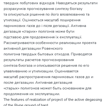
твердих побутових відходів. Наводяться результати
розрахунків прогнозування синтезу біогазу
та описуються рішення по його вловлюванню та
утилізації. Оцінюється масштаб поширення
парникових газів до і після дегазації. Активна
дегазація «старих» полігонів може бути
підставою для продовження їх експлуатації.
Рассматриваются особенности реализации проекта
активной дегазации Ровенского
полигона твердых бытовых отходов. Приводятся
результаты расчетов прогнозирования
синтеза биогаза и описываются решения по его
улавливанию и утилизации. Оценивается
масштаб распространения парниковых газов до и
после дегазации. Активная дегазация
«старых» полигонов может быть основанием для
продолжения их эксплуатации.
The features of realization of project of the active degassing
of the Rivne ground of hard