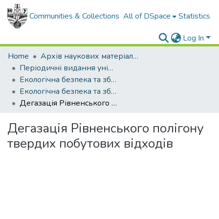
Communities & Collections
All of DSpace
Statistics
Log In
Home
Архів наукових матеріалів
Періодичні видання університету
Екологічна безпека та збалансоване ресурсокористування
Екологічна безпека та збалансоване ресурсокористування - 2017. - №1 (15)
Дегазація Рівненського полігону твердих побутових відходів
Дегазація Рівненського полігону
твердих побутових відходів