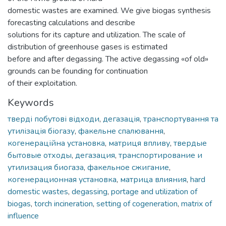
domestic wastes are examined. We give biogas synthesis
forecasting calculations and describe
solutions for its capture and utilization. The scale of
distribution of greenhouse gases is estimated
before and after degassing. The active degassing «of old»
grounds can be founding for continuation
of their exploitation.
Keywords
тверді побутові відходи
,
дегазація
,
транспортування та
утилізація біогазу
,
факельне спалювання
,
когенераційна установка
,
матриця впливу
,
твердые
бытовые отходы
,
дегазация
,
транспортирование и
утилизация биогаза
,
факельное сжигание
,
когенерационная установка
,
матрица влияния
,
hard
domestic wastes
,
degassing
,
portage and utilization of
biogas
,
torch incineration
,
setting of cogeneration
,
matrix of
influence