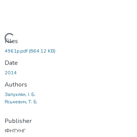
Loading...
Files
4961p.pdf
(864.12 KB)
Date
2014
Authors
Запухляк, І. Б.
Яськевич, Т. Б.
Publisher
ІФНТУНГ