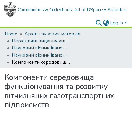
Communities & Collections
All of DSpace
Statistics
Log In
Home
Архів наукових матеріалів
Періодичні видання університету
Науковий вісник Івано-Франківського національного технічного університету нафти і газу. Серія: Економіка та управління в нафтовій і газовій промисловості
Науковий вісник Івано-Франківського національного технічного університету нафти і газу. Серія Економіка та управління в нафтовій і газовій промисловості - 2014 - № 1
Компоненти середовища функціонування та розвитку вітчизняних газотранспортних підприємств
Компоненти середовища
функціонування та розвитку
вітчизняних газотранспортних
підприємств