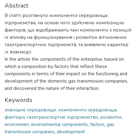
Abstract
В статті розглянуто компоненти середовища
підприємства, на основі чого здійснено композицію
факторів, що відображають такі компоненти з позицій
їх впливу на функціонування і розвиток вітчизняних
газотранспортних підприємств, та виявлено характер
їх взаємодії.
In the article the components of the enterprise, based on
which a composition by factors that reflect these
components in terms of their impact on the functioning and
development of the domestic gas transmission companies,
and discovered the nature of their interaction.
Keywords
зовнішнє середовище
,
компоненти середовища
,
фактори
,
газотранспортне підприємство
,
розвиток
,
environmen
,
environmental components
,
factors
,
gas
transmission companies
,
development