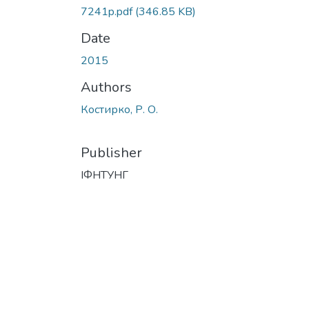
7241p.pdf
(346.85 KB)
Date
2015
Authors
Костирко, Р. О.
Publisher
ІФНТУНГ