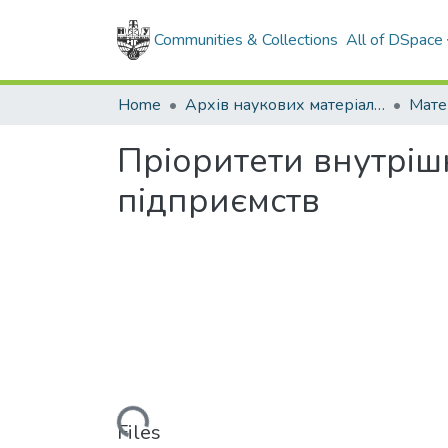
Communities & Collections
All of DSpace
Home
Архів наукових матеріалів
Мате
Пріоритети внутріш
підприємств
Loading...
Files