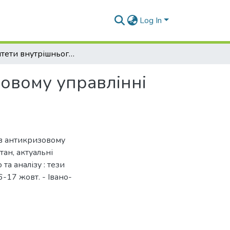
Log In
Пріоритети внутрішнього контролю в антикризовому управлінні підприємств
овому управлінні
 в антикризовому
тан, актуальні
та аналізу : тези
16-17 жовт. - Івано-