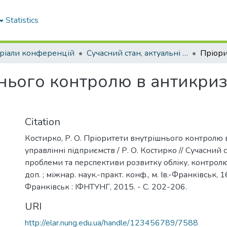
Statistics
ріали конференцій
Сучасний стан, актуальні проблеми та перспективи розвитку обліку, контролю та аналізу
нього контролю в антикриз
Citation
Костирко, Р. О. Пріоритети внутрішнього контролю
управлінні підприємств / Р. О. Костирко // Сучасний с
проблеми та перспективи розвитку обліку, контролю 
доп. ; міжнар. наук.-практ. конф., м. Ів.-Франківськ, 
Франківськ : ІФНТУНГ, 2015. - С. 202-206.
URI
http://elar.nung.edu.ua/handle/123456789/7588