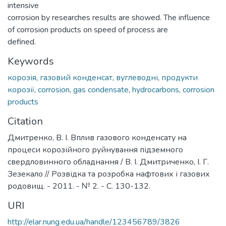
intensive
corrosion by researches results are showed. The influence
of corrosion products on speed of process are
defined.
Keywords
корозія
,
газовий конденсат
,
вуглеводні
,
продукти
корозії
,
corrosion
,
gas condensate
,
hydrocarbons
,
corrosion
products
Citation
Дмитренко, В. І. Вплив газового конденсату на
процеси корозійного руйнування підземного
свердловинного обладнання / В. І. Дмитриченко, І. Г.
Зезекало // Розвідка та розробка нафтових і газових
родовищ. - 2011. - № 2. - С. 130-132.
URI
http://elar.nung.edu.ua/handle/123456789/3826