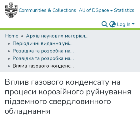
Communities & Collections
All of DSpace
Statistics
Log In
Home
Архів наукових матеріалів
Періодичні видання університету
Розвідка та розробка нафтових і газових родовищ
Розвідка та розробка нафтових і газових родовищ - 2011 - №2
Вплив газового конденсату на процеси корозійного руйнування підземного свердловинного обладнання
Вплив газового конденсату на
процеси корозійного руйнування
підземного свердловинного
обладнання