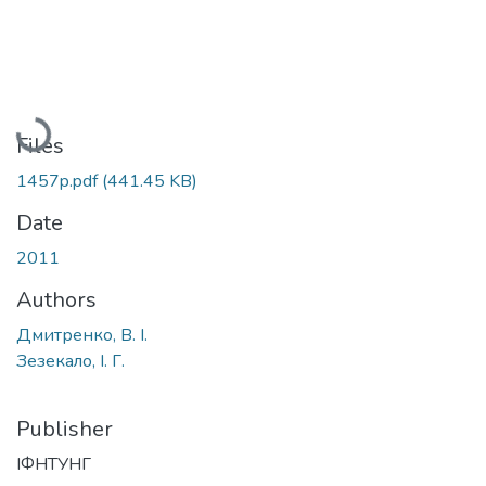
Loading...
Files
1457p.pdf
(441.45 KB)
Date
2011
Authors
Дмитренко, В. І.
Зезекало, І. Г.
Publisher
ІФНТУНГ