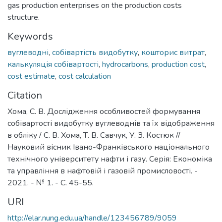
gas production enterprises on the production costs
structure.
Keywords
вуглеводні
,
собівартість видобутку
,
кошторис витрат
,
калькуляція собівартості
,
hydrocarbons
,
production cost
,
cost estimate
,
cost calculation
Citation
Хома, С. В. Дослідження особливостей формування
собівартості видобутку вуглеводнів та їх відображення
в обліку / С. В. Хома, Т. В. Савчук, У. З. Костюк //
Науковий вісник Івано-Франківського національного
технічного університету нафти і газу. Серія: Економіка
та управління в нафтовій і газовій промисловості. -
2021. - № 1. - С. 45-55.
URI
http://elar.nung.edu.ua/handle/123456789/9059