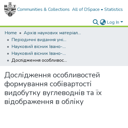
Communities & Collections
All of DSpace
Statistics
Log In
Home
Архів наукових матеріалів
Періодичні видання університету
Науковий вісник Івано-Франківського національного технічного університету нафти і газу. Серія: Економіка та управління в нафтовій і газовій промисловості
Науковий вісник Івано-Франківського національного технічного університету нафти і газу. Серія Економіка та управління в нафтовій і газовій промисловості - 2021 - № 1(23)
Дослідження особливостей формування собівартості видобутку вуглеводнів та їх відображення в обліку
Дослідження особливостей
формування собівартості
видобутку вуглеводнів та їх
відображення в обліку