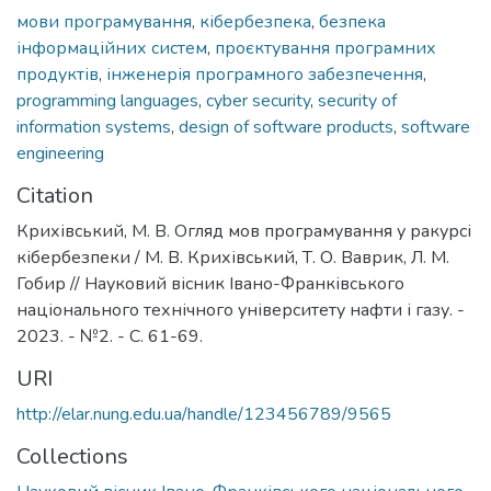
мови програмування
,
кібербезпека
,
безпека
інформаційних систем
,
проєктування програмних
продуктів
,
інженерія програмного забезпечення
,
programming languages
,
cyber security
,
security of
information systems
,
design of software products
,
software
engineering
Citation
Крихівський, М. В. Огляд мов програмування у ракурсі
кібербезпеки / М. В. Крихівський, Т. О. Ваврик, Л. М.
Гобир // Науковий вісник Івано-Франківського
національного технічного університету нафти і газу. -
2023. - №2. - С. 61-69.
URI
http://elar.nung.edu.ua/handle/123456789/9565
Collections