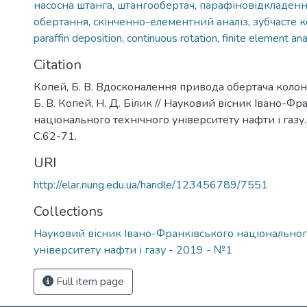
насосна штанга
,
штангообертач
,
парафіновідкладен
обертання
,
скінченно-елементний аналіз
,
зубчасте 
paraffin deposition
,
continuous rotation
,
finite element ana
Citation
Копей, Б. В. Вдосконалення привода обертача колон
Б. В. Копей, Н. Д. Білик // Науковий вісник Івано-Фр
національного технічного університету нафти і газу. 
С.62-71.
URI
http://elar.nung.edu.ua/handle/123456789/7551
Collections
Науковий вісник Івано-Франківського національног
університету нафти і газу - 2019 - №1
Full item page