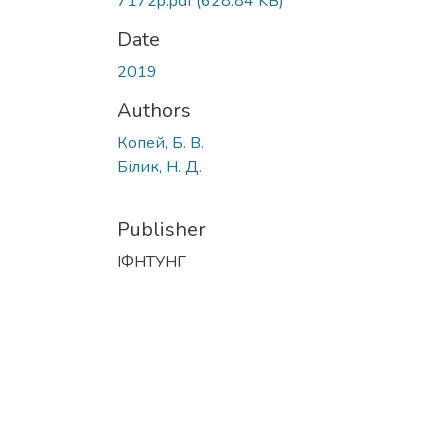
7172p.pdf
(628.84 KB)
Date
2019
Authors
Копей, Б. В.
Білик, Н. Д.
Publisher
ІФНТУНГ