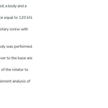
ed; a body and a
rce equal to 120 kN.
rotary screw with
body was performed.
over to the base are
of the rotator to
element analysis of