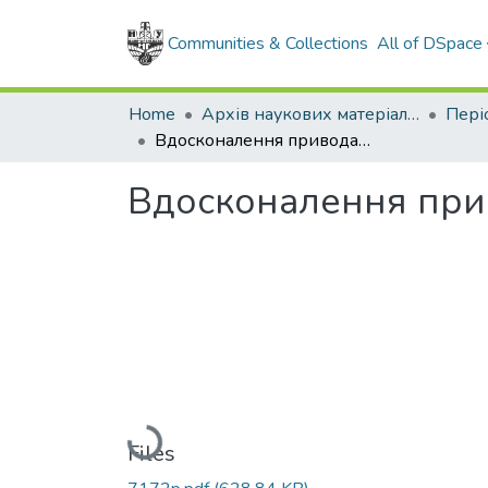
Communities & Collections
All of DSpace
Home
Архів наукових матеріалів
Вдосконалення привода обертача колони насосних штанг
Вдосконалення при
Loading...
Files