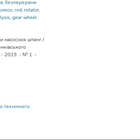
ня
,
безперервне
колесо
,
rod
,
rotator
,
lysis
,
gear wheel
и насосних штанг /
анківського
- 2019. - № 1. -
о технічного