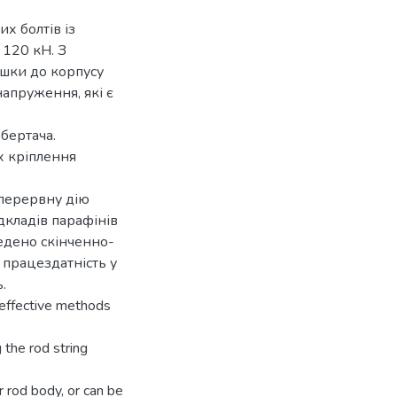
х болтів із
 120 кН. З
ишки до корпусу
апруження, які є
бертача.
х кріплення
зперервну дію
дкладів парафінів
ведено скінченно-
 працездатність у
.
f effective methods
 the rod string
r rod body, or can be