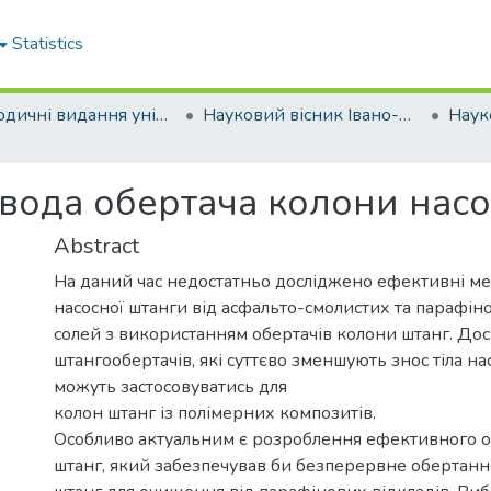
Statistics
Періодичні видання університету
Науковий вісник Івано-Франківського національного технічного університету нафти і газу
вода обертача колони насо
Abstract
На даний час недостатньо досліджено ефективні м
насосної штанги від асфальто-смолистих та парафін
солей з використанням обертачів колони штанг. Дос
штангообертачів, які суттєво зменшують знос тіла на
можуть застосовуватись для
колон штанг із полімерних композитів.
Особливо актуальним є розроблення ефективного о
штанг, який забезпечував би безперервне обертанн