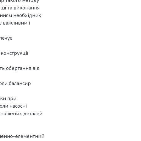
ір такого методу
ції та виконання
ченням необхідних
є важливим і
печує
 конструкції
ть обертання від
коли балансир
ьки при
оли насосні
 зношених деталей
нченно-елементний