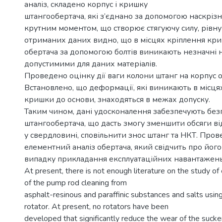
аналіз, складено корпус і кришку
штангообертача, які з’єднано за допомогою наскрізни
крутним моментом, що створює стягуючу силу, рівну
отриманих даних видно, що в місцях кріплення кр
обертача за допомогою болтів виникають незначні н
допустимими для даних матеріалів.
Проведено оцінку дії ваги колони штанг на корпус о
Встановлено, що деформації, які виникають в місця
кришки до основи, знаходяться в межах допуску.
Таким чином, дані удосконалення забезпечують бе
штангообертача, що дасть змогу зменшити обсяги ві
у свердловині, сповільнити знос штанг та НКТ. Про
елементний аналіз обертача, який свідчить про його
випадку прикладання експлуатаційних навантажень
At present, there is not enough literature on the study o
of the pump rod cleaning from
asphalt-resinous and paraffinic substances and salts using
rotator. At present, no rotators have been
developed that significantly reduce the wear of the sucke