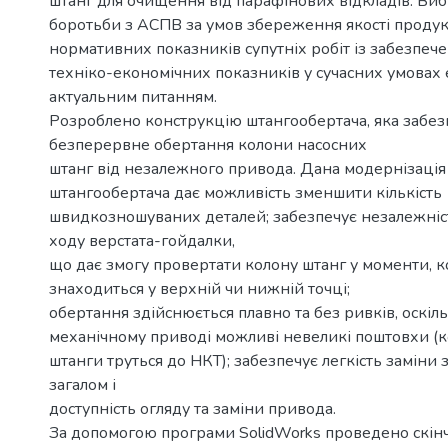
штанг для очищення від парафінових відкладів. Виб
боротьби з АСПВ за умов збереження якості продук
нормативних показників супутніх робіт із забезпе
техніко-економічних показників у сучасних умовах 
актуальним питанням.
Розроблено конструкцію штангообертача, яка забез
безперервне обертання колони насосних
штанг від незалежного привода. Дана модернізація
штангообертача дає можливість зменшити кількість
швидкозношуваних деталей; забезпечує незалежніс
ходу верстата-гойдалки,
що дає змогу провертати колону штанг у моменти, 
знаходиться у верхній чи нижній точці;
обертання здійснюється плавно та без ривків, оскіл
механічному приводі можливі невеликі поштовхи (к
штанги труться до НКТ); забезпечує легкість заміни
загалом і
доступність огляду та заміни привода.
За допомогою програми SolidWorks проведено скі