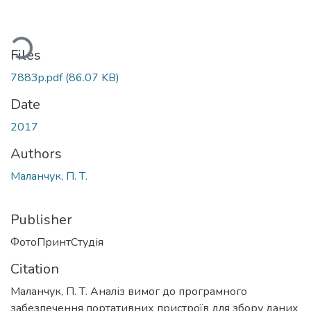
ding...
Files
7883p.pdf
(86.07 KB)
Date
2017
Authors
Маланчук, П. Т.
Publisher
ФотоПринтСтудія
Citation
Маланчук, П. Т. Аналіз вимог до програмного
забезпечення портативних пристроїв для збору даних