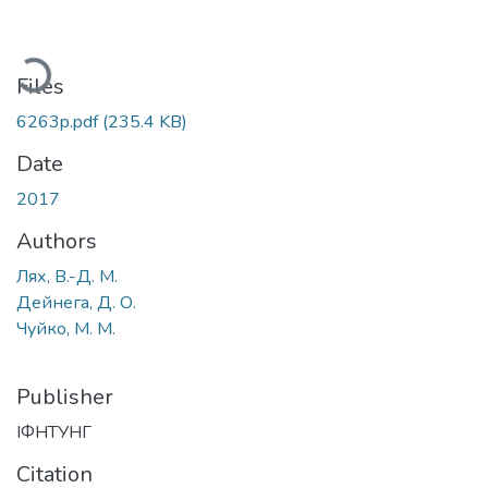
oading...
Files
6263p.pdf
(235.4 KB)
Date
2017
Authors
Лях, В.-Д. М.
Дейнега, Д. О.
Чуйко, М. М.
Publisher
ІФНТУНГ
Citation