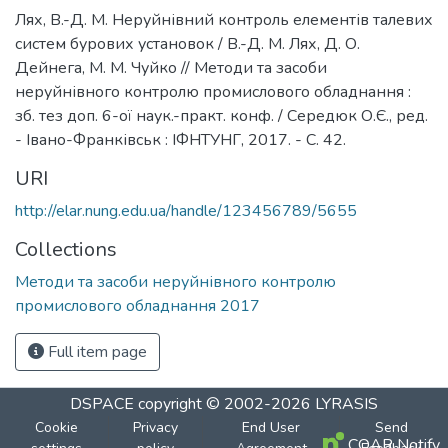
Лях, В.-Д. М. Неруйнівний контроль елементів талевих
систем бурових установок / В.-Д. М. Лях, Д. О.
Дейнега, М. М. Чуйко // Методи та засоби
неруйнівного контролю промислового обладнання :
зб. тез доп. 6-ої наук.-практ. конф. / Середюк О.Є., ред.
- Івано-Франківськ : ІФНТУНГ, 2017. - С. 42.
URI
http://elar.nung.edu.ua/handle/123456789/5655
Collections
Методи та засоби неруйнівного контролю
промислового обладнання 2017
Full item page
DSPACE
copyright © 2002-2026
LYRASIS
Cookie
Privacy
End User
Send
COAR Notify