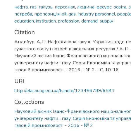
нафта
,
газ
,
галузь
,
персонал
,
людина
,
ресурс
,
освіта
,
з
потреба
,
пропозиція
,
oil
,
gas
,
industry personnel
,
peopl
education
,
institution
,
profession
,
demand
,
supply
Citation
Андибур, А. П. Нафтогазова галузь України: щодо н
сучасного стану і потреб в людських ресурсах / А. П.
Науковий вісник Івано-Франківського національног
університету нафти і газу. Серія: Економіка та управ
газовій промисловості. - 2016. - № 2. - С. 10-16.
URI
http://elar.nung.edu.ua/handle/123456789/6584
Collections
Науковий вісник Івано-Франківського національног
університету нафти і газу. Серія Економіка та управл
газовій промисловості - 2016 - № 2