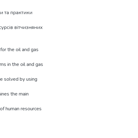
ки та практики
урсів вітчизняних
 for the oil and gas
ms in the oil and gas
be solved by using
mines the main
 of human resources