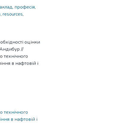
аклад
,
професія
,
e
,
resources
,
еобхідності оцінки
 Андибур //
о технічного
ління в нафтовій і
о технічного
іння в нафтовій і