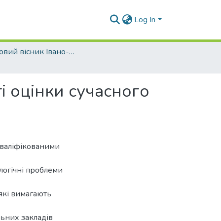
Log In
Науковий вісник Івано-Франківського національного технічного університету нафти і газу. Серія Економіка та управління в нафтовій і газовій промисловості - 2016 - № 2
і оцінки сучасного
кваліфікованими
алогічні проблеми
які вимагають
ьних закладів