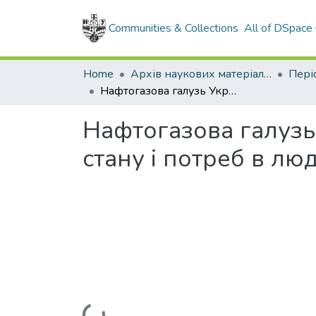
Communities & Collections
All of DSpace
Home
Архів наукових матеріалів
Нафтогазова галузь України: щодо необхідності оцінки сучасного стану і потреб в людських ресурсах
Нафтогазова галузь
стану і потреб в лю