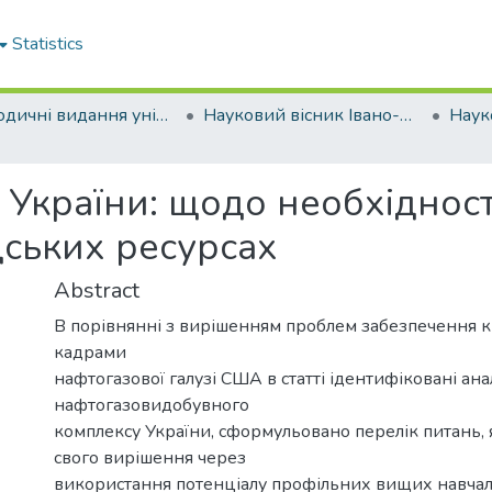
Statistics
Періодичні видання університету
Науковий вісник Івано-Франківського національного технічного університету нафти і газу. Серія: Економіка та управління в нафтовій і газовій промисловості
 України: щодо необхідност
дських ресурсах
Abstract
В порівнянні з вирішенням проблем забезпечення 
кадрами
нафтогазової галузі США в статті ідентифіковані ан
нафтогазовидобувного
комплексу України, сформульовано перелік питань, 
свого вирішення через
використання потенціалу профільних вищих навчал