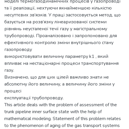
моделі термогазодинамічних процесів у газопроводі
та її реалізації, нехтуючи якнайменшою кількістю
несуттєвих зв’язків. У праці застосовується метод, що
базується на розв’язку лінеаризованої системи
рівнянь неусталеної течії газу у магістральному
трубопроводі. Проаналізовано і запропоновано для
ефективного контролю зміни внутрішнього стану
газопроводу
використовувати величину параметру k1 , який
впливає на нестаціонарні процеси транспортування
газу.
Визначено, що для цих цілей важливо знати не
абсолютну його величину, а величину його зміни у
процесі
експлуатації трубопроводу.
This article deals with the problem of assessment of the
trunk pipeline inner surface state with the help of
mathematical modeling. Statement of this problem relates
to the phenomenon of aging of the gas transport systems