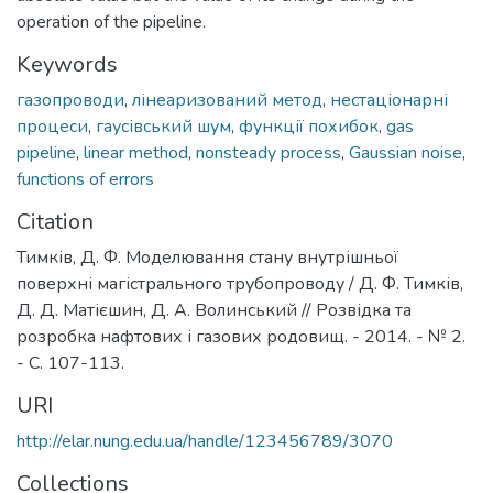
operation of the pipeline.
Keywords
газопроводи
,
лінеаризований метод
,
нестаціонарні
процеси
,
гаусівський шум
,
функції похибок
,
gas
pipeline
,
linear method
,
nonsteady process
,
Gaussian noise
,
functions of errors
Citation
Тимків, Д. Ф. Моделювання стану внутрішньої
поверхні магістрального трубопроводу / Д. Ф. Тимків,
Д. Д. Матієшин, Д. А. Волинський // Розвідка та
розробка нафтових і газових родовищ. - 2014. - № 2.
- С. 107-113.
URI
http://elar.nung.edu.ua/handle/123456789/3070
Collections