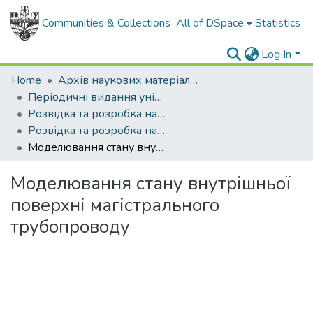
Communities & Collections
All of DSpace
Statistics
Log In
Home
Архів наукових матеріалів
Періодичні видання університету
Розвідка та розробка нафтових і газових родовищ
Розвідка та розробка нафтових і газових родовищ - 2014 - №2
Моделювання стану внутрішньої поверхні магістрального трубопроводу
Моделювання стану внутрішньої
поверхні магістрального
трубопроводу