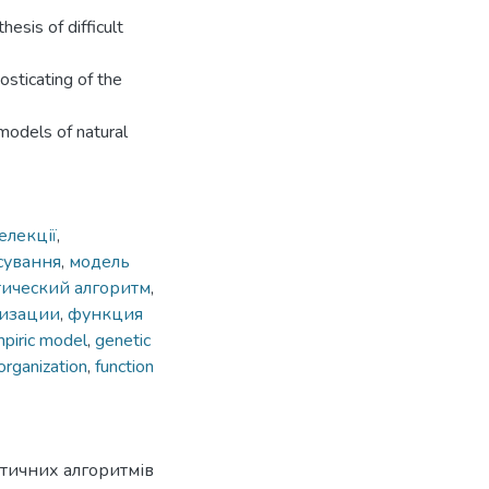
hesis of difficult
osticating of the
models of natural
елекції
,
сування
,
модель
тический алгоритм
,
низации
,
функция
piric model
,
genetic
organization
,
function
тичних алгоритмів