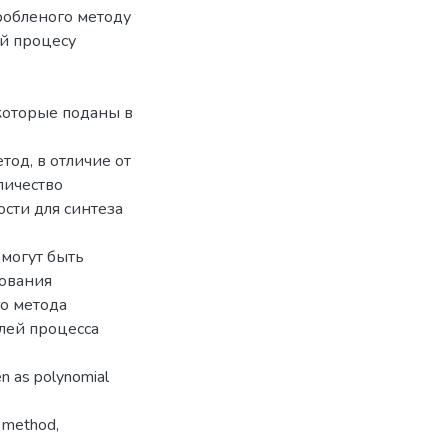
зробленого методу
ей процесу
которые поданы в
од, в отличие от
личество
сти для синтеза
 могут быть
рования
о метода
лей процесса
en as polynomial
s method,