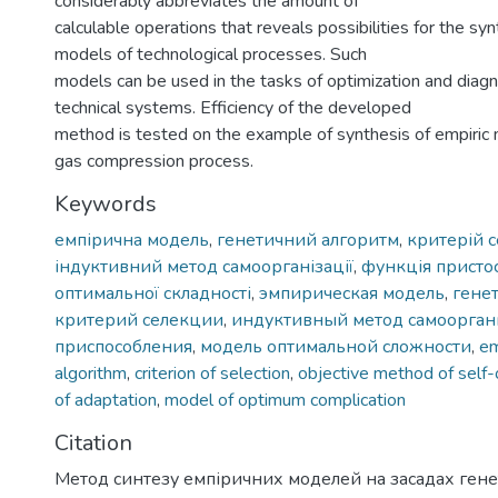
considerably abbreviates the amount of
calculable operations that reveals possibilities for the synt
models of technological processes. Such
models can be used in the tasks of optimization and diagn
technical systems. Efficiency of the developed
method is tested on the example of synthesis of empiric 
gas compression process.
Keywords
емпірична модель
,
генетичний алгоритм
,
критерій с
індуктивний метод самоорганізації
,
функція присто
оптимальної складності
,
эмпирическая модель
,
гене
критерий селекции
,
индуктивный метод самоорга
приспособления
,
модель оптимальной сложности
,
em
algorithm
,
criterion of selection
,
objective method of self-
of adaptation
,
model of optimum complication
Citation
Метод синтезу емпіричних моделей на засадах гене