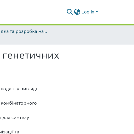
Log In
Розвідка та розробка нафтових і газових родовищ - 2009 - №4
 генетичних
подані у вигляді
д комбінаторного
 для синтезу
ізації та