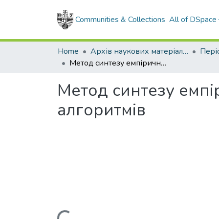
Communities & Collections
All of DSpace
Home
Архів наукових матеріалів
Метод синтезу емпіричних моделей на засадах генетичних алгоритмів
Метод синтезу емпі
алгоритмів