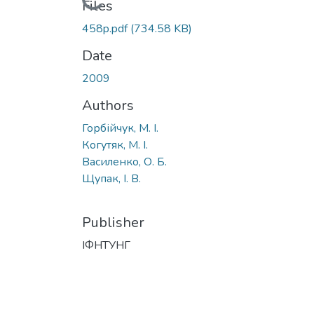
Loading...
Files
458p.pdf
(734.58 KB)
Date
2009
Authors
Горбійчук, М. І.
Когутяк, М. І.
Василенко, О. Б.
Щупак, І. В.
Publisher
ІФНТУНГ