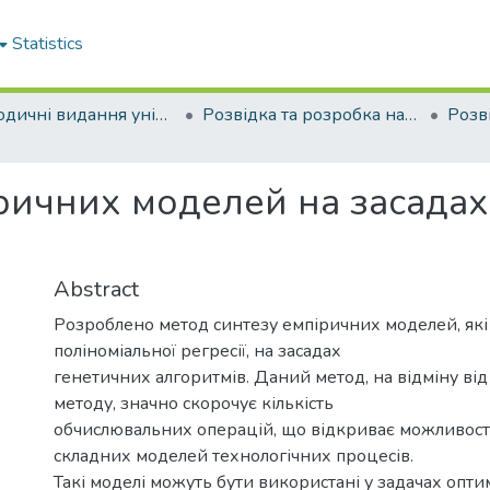
Statistics
Періодичні видання університету
Розвідка та розробка нафтових і газових родовищ
ричних моделей на засадах
Abstract
Розроблено метод синтезу емпіричних моделей, які 
поліноміальної регресії, на засадах
генетичних алгоритмів. Даний метод, на відміну ві
методу, значно скорочує кількість
обчислювальних операцій, що відкриває можливості
складних моделей технологічних процесів.
Такі моделі можуть бути використані у задачах оптим