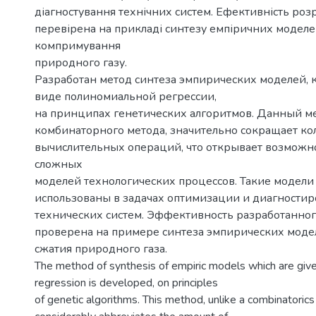
діагностування технічних систем. Ефективність ро
перевірена на прикладі синтезу емпіричних модел
компримування
природного газу.
Разработан метод синтеза эмпирических моделей, 
виде полиномиальной регрессии,
на принципах генетических алгоритмов. Данный мет
комбинаторного метода, значительно сокращает ко
вычислительных операций, что открывает возможно
сложных
моделей технологических процессов. Такие модели
использованы в задачах оптимизации и диагности
технических систем. Эффективность разработанног
проверена на примере синтеза эмпирических моде
сжатия природного газа.
The method of synthesis of empiric models which are giv
regression is developed, on principles
of genetic algorithms. This method, unlike a combinatoric