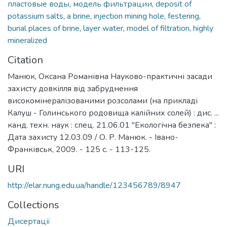
пластовые воды
,
модель фильтрации
,
deposit of
potassium salts
,
a brine
,
injection mining hole
,
festering
,
burial places of brine
,
layer water
,
model of filtration
,
highly
mineralized
Citation
Манюк, Оксана Романівна Науково-практичні засади
захисту довкілля від забруднення
високомінералізованими розсолами (на прикладі
Калуш - Голинського родовища калійних солей) : дис. ...
канд. техн. наук : спец. 21.06.01 "Екологічна безпека" :
Дата захисту 12.03.09 / О. Р. Манюк. - Івано-
Франківськ, 2009. - 125 с. - 113-125.
URI
http://elar.nung.edu.ua/handle/123456789/8947
Collections
Дисертації