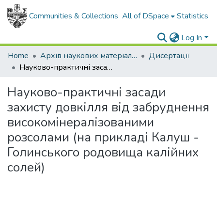
Communities & Collections
All of DSpace
Statistics
Log In
Home
Архів наукових матеріалів
Дисертації
Науково-практичні засади захисту довкілля від забруднення високомінералізованими розсолами (на прикладі Калуш - Голинського родовища калійних солей)
Науково-практичні засади
захисту довкілля від забруднення
високомінералізованими
розсолами (на прикладі Калуш -
Голинського родовища калійних
солей)