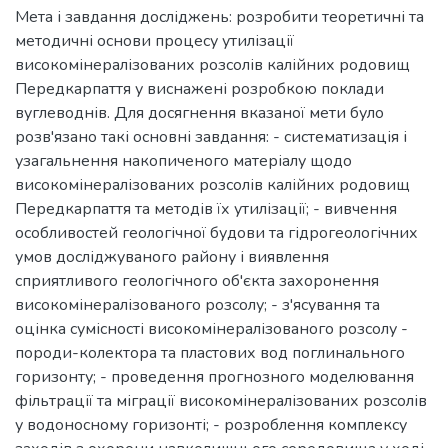
Мета і завдання досліджень: розробити теоретичні та
методичні основи процесу утилізації
високомінералізованих розсолів калійних родовищ
Передкарпаття у виснажені розробкою поклади
вуглеводнів. Для досягнення вказаної мети було
розв'язано такі основні завдання: - систематизація і
узагальнення накопиченого матеріалу щодо
високомінералізованих розсолів калійних родовищ
Передкарпаття та методів їх утилізації; - вивчення
особливостей геологічної будови та гідрогеологічних
умов досліджуваного району і виявлення
сприятливого геологічного об'єкта захоронення
високомінералізованого розсолу; - з'ясування та
оцінка сумісності високомінералізованого розсолу -
породи-колектора та пластових вод поглинального
горизонту; - проведення прогнозного моделювання
фільтрації та міграції високомінералізованих розсолів
у водоносному горизонті; - розроблення комплексу