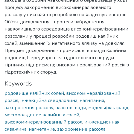
заходів з охорони навколишнього середовища у ході
процесу захоронения високомінералізованого
розсолу у виснажені розробкою поклади вуглеводнів.
Об'єкт дослідження - процеси забруднення
навколишнього середовища високомінералізованими
розсолами у процесі розробки родовищ калійних
солей, зменшення їх негативного впливу на довкілля.
Предмет дослідження - промислові відходи калійних
родовищ Передкарпаття; гідротехнічні споруди
гірничих підприємств; високомінералізований розсіл з
гідротехнічних споруд.
Keywords
родовище калійних солей
,
високомінералізований
розсіл
,
інжекційна свердловина
,
нагнітання
,
захоронення розсолу
,
пластові води
,
модельфільтрації
,
месторождение калийных солей
,
высокоминерализованный рассол
,
инжекционная
скважина
,
нагнетание
,
захоронение рассола
,