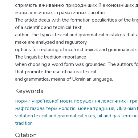
сприяють вживанню природніших й економніших дл
мови лексичних і граматичних засобів.
The article deals with the formation peculiarities of the l
of a scientific and technical text
author. The typical lexical and grammatical mistakes that 
make are analyzed and regulatory
options for replacing of incorrect lexical and grammatical 
The linguistic tradition importance
when choosing a word form was grounded. The authors fo
that promote the use of natural lexical
and grammatical means of Ukrainian language.
Keywords
норми української мови
,
порушення лексичних і гр
нафтогазова термінологія
,
мовна традиція
,
Ukrainian 
violation lexical and grammatical rules
,
oil and gas termin
tradition
Citation