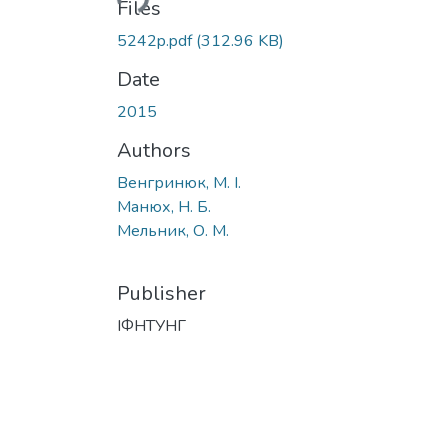
Files
5242p.pdf
(312.96 KB)
Date
2015
Authors
Венгринюк, М. І.
Манюх, Н. Б.
Мельник, О. М.
Publisher
ІФНТУНГ