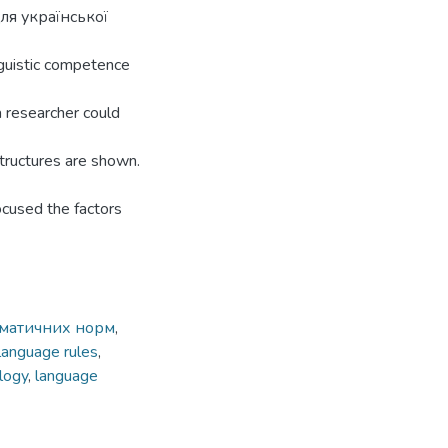
я української
inguistic competence
a researcher could
structures are shown.
cused the factors
аматичних норм
,
language rules
,
ology
,
language