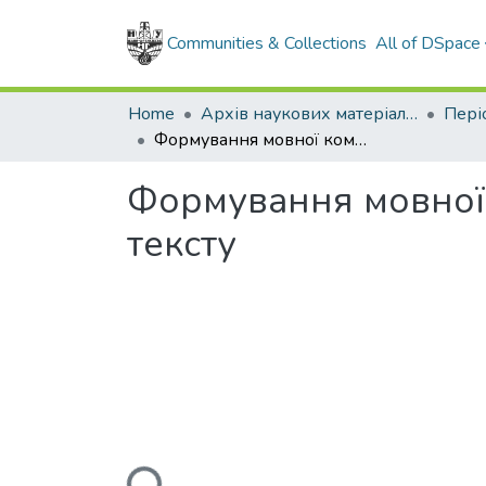
Communities & Collections
All of DSpace
Home
Архів наукових матеріалів
Формування мовної компетентності автора науково-технічного тексту
Формування мовної 
тексту
Loading...