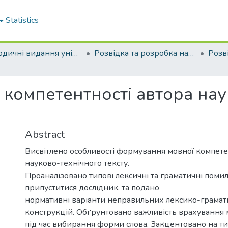
Statistics
Періодичні видання університету
Розвідка та розробка нафтових і газових родовищ
компетентності автора нау
Abstract
Висвітлено особливості формування мовної компете
науково-технічного тексту.
Проаналізовано типові лексичні та граматичні поми
припуститися дослідник, та подано
нормативні варіанти неправильних лексико-грама
конструкцій. Обґрунтовано важливість врахування 
під час вибирання форми слова. Закцентовано на тих