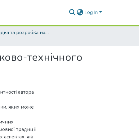
Log In
Розвідка та розробка нафтових і газових родовищ - 2015 - №4
ково-технічного
нтності автора
лки, яких може
тичних
мовної традиції
 аспектах, які