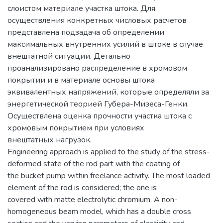
слоистом материале участка штока. Для
осуществления конкретных числовых расчетов
представлена подзадача об определении
максимальных внутренних усилий в штоке в случае
внештатной ситуации. Детально
проанализировано распределение в хромовом
покрытии и в материале основы штока
эквивалентных напряжений, которые определяли за
энергетической теорией Губера-Мизеса-Генки.
Осуществлена оценка прочности участка штока с
хромовым покрытием при условиях
внештатных нагрузок.
Engineering approach is applied to the study of the stress-
deformed state of the rod part with the coating of
the bucket pump within freelance activity. The most loaded
element of the rod is considered; the one is
covered with matte electrolytic chromium. A non-
homogeneous beam model, which has a double cross