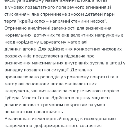
експлуатаційному навантаженні штока, а потім
в умовах позаштатного поперечного згинання зі
стисканням, яке спричинене зносом деталей пари
тертя “крейцкопф – напрямні станини насоса”.
Отримано аналітичні залежності для визначення
нормальних, дотичних та еквівалентних напружень в
неоднорідному шаруватому матеріалі
ділянки штока. Для здійснення конкретних числових
розрахунків представлена підзадача про
визначення максимальних внутрішніх зусиль в штоці у
випадку позаштатної ситуації. Детально
проаналізовано розподіл у хромовому покритті та в
матеріалі основнови штока еквівалентних
напружень, які визначали за енергетичною теорією
Губера-Мізеса-Генкі. Здійснено оцінку міцності
ділянки штока з хромовим покриттям за умов
позаштатних навантажень
Реализован инженерный подход к исследованию
напряженно-деформированного состояния