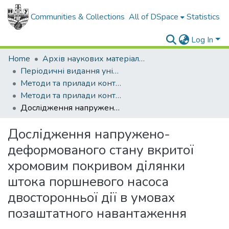
Communities & Collections
All of DSpace
Statistics
Log In
Home
Архів наукових матеріалів
Періодичні видання університету
Методи та прилади контролю якості
Методи та прилади контролю якості - 2013 - № 31
Дослідження напружено-деформованого стану вкритої хромовим покривом ділянки штока поршневого насоса двосторонньої дії в умовах позаштатного навантаження
Дослідження напружено-
деформованого стану вкритої
хромовим покривом ділянки
штока поршневого насоса
двосторонньої дії в умовах
позаштатного навантаження