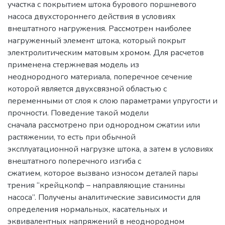
участка с покрытием штока бурового поршневого
насоса двухстороннего действия в условиях
внештатного нагружения. Рассмотрен наиболее
нагруженный элемент штока, который покрыт
электролитическим матовым хромом. Для расчетов
применена стержневая модель из
неоднородного материала, поперечное сечение
которой является двухсвязной областью с
переменными от слоя к слою параметрами упругости и
прочности. Поведение такой модели
сначала рассмотрено при однородном сжатии или
растяжении, то есть при обычной
эксплуатационной нагрузке штока, а затем в условиях
внештатного поперечного изгиба с
сжатием, которое вызвано износом деталей пары
трения “крейцкопф – направляющие станины
насоса”. Получены аналитические зависимости для
определения нормальных, касательных и
эквивалентных напряжений в неоднородном