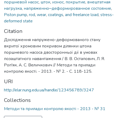
поршневой насос
,
шток
,
износ
,
покрытие
,
внештатная
нагрузка
,
напряженно‒деформированное состояние
,
Piston pump
,
rod
,
wear
,
coatings
,
and freelance load
,
stress-
deformed state
Citation
Дослідження напружено-деформованого стану
вкритої хромовим покривом ділянки штока
поршневого насоса двосторонньої дії в умовах
позаштатного навантаження / В. В. Остапович, Л. Я.
Роп'як, А. С. Величкович // Методи та прилади
контролю якості. - 2013. - № 2. - С. 118-125.
URI
http://elar.nung.edu.ua/handle/123456789/3247
Collections
Методи та прилади контролю якості - 2013 - № 31