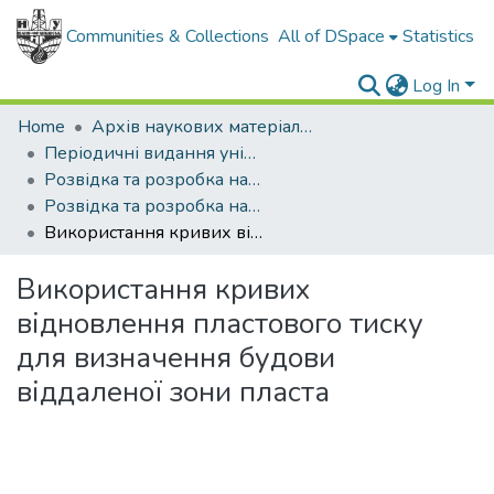
Communities & Collections
All of DSpace
Statistics
Log In
Home
Архів наукових матеріалів
Періодичні видання університету
Розвідка та розробка нафтових і газових родовищ
Розвідка та розробка нафтових і газових родовищ - 2021 - №2
Використання кривих відновлення пластового тиску для визначення будови віддаленої зони пласта
Використання кривих
відновлення пластового тиску
для визначення будови
віддаленої зони пласта