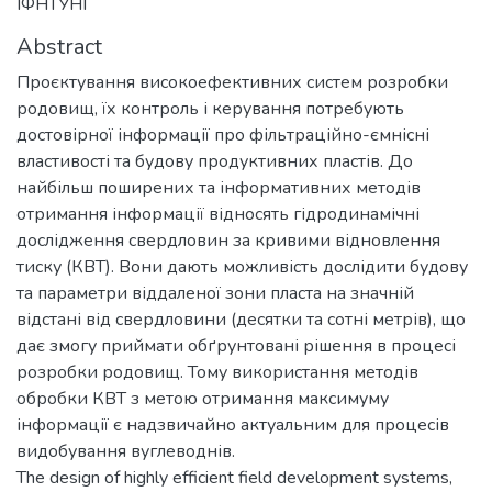
ІФНТУНГ
Abstract
Проєктування високоефективних систем розробки
родовищ, їх контроль і керування потребують
достовірної інформації про фільтраційно-ємнісні
властивості та будову продуктивних пластів. До
найбільш поширених та інформативних методів
отримання інформації відносять гідродинамічні
дослідження свердловин за кривими відновлення
тиску (КВТ). Вони дають можливість дослідити будову
та параметри віддаленої зони пласта на значній
відстані від свердловини (десятки та сотні метрів), що
дає змогу приймати обґрунтовані рішення в процесі
розробки родовищ. Тому використання методів
обробки КВТ з метою отримання максимуму
інформації є надзвичайно актуальним для процесів
видобування вуглеводнів.
The design of highly efficient field development systems,