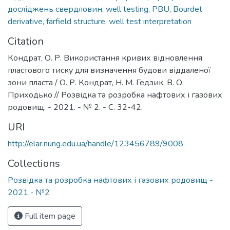
досліджень свердловин
,
well testing
,
PBU
,
Bourdet
derivative, farfield structure
,
well test interpretation
Citation
Кондрат, О. Р. Використання кривих відновлення
пластового тиску для визначення будови віддаленої
зони пласта / О. Р. Кондрат, Н. М. Гедзик, В. О.
Приходько // Розвідка та розробка нафтових і газових
родовищ. - 2021. - № 2. - С. 32-42.
URI
http://elar.nung.edu.ua/handle/123456789/9008
Collections
Розвідка та розробка нафтових і газових родовищ -
2021 - №2
Full item page